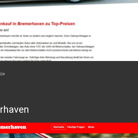
224
rhaven