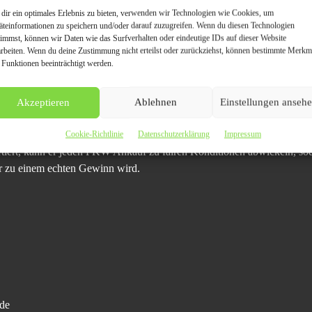
dir ein optimales Erlebnis zu bieten, verwenden wir Technologien wie Cookies, um
, besteht. Dies wiederum hat zur Folge, dass der Autosankauf Bremerha
äteinformationen zu speichern und/oder darauf zuzugreifen. Wenn du diesen Technologien
einem Gewinn für Käufer und Verkäufer wird.
timmst, können wir Daten wie das Surfverhalten oder eindeutige IDs auf dieser Website
arbeiten. Wenn du deine Zustimmung nicht erteilst oder zurückziehst, können bestimmte Merkm
 Funktionen beeinträchtigt werden.
brauchtwagenverkauf. Sehr beliebt ist die Inzahlungnahme. Doch es stell
Akzeptieren
Ablehnen
Einstellungen anseh
er Unfallwagen zu guten Konditionen loszuwerden. In der Regel ist sie
Cookie-Richtlinie
Datenschutzerklärung
Impressum
euwagen, an Gebrauchtwagen besteht kein echtes Interesse. Da der A
tiert, kann er jeden PKW Ankauf zu fairen Konditionen abwickeln, s
er zu einem echten Gewinn wird.
de