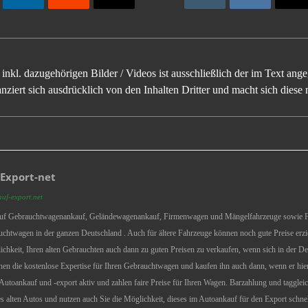
inkl. dazugehörigen Bilder / Videos ist ausschließlich der im Text an
ziert sich ausdrücklich von den Inhalten Dritter und macht sich diese n
Export-net
auf-export.net
 auf Gebrauchtwagenankauf, Geländewagenankauf, Firmenwagen und Mängelfahrzeuge sowie Fa
uchtwagen in der ganzen Deutschland . Auch für ältere Fahrzeuge können noch gute Preise erz
lichkeit, Ihren alten Gebrauchten auch dann zu guten Preisen zu verkaufen, wenn sich in der D
hnen die kostenlose Expertise für Ihren Gebrauchtwagen und kaufen ihn auch dann, wenn er hi
m Autoankauf und -export aktiv und zahlen faire Preise für Ihren Wagen. Barzahlung und tagglei
s alten Autos und nutzen auch Sie die Möglichkeit, dieses im Autoankauf für den Export schne