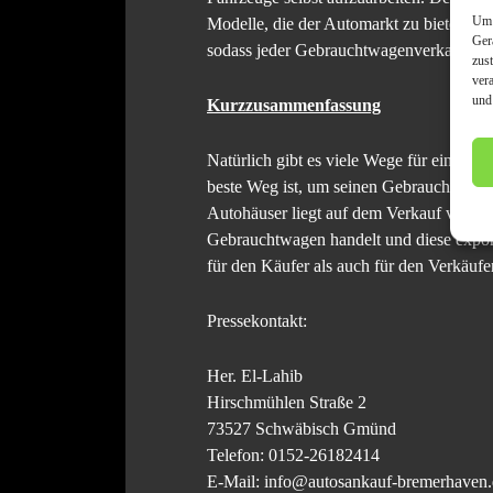
Um 
Modelle, die der Automarkt zu bieten hat
Ger
sodass jeder Gebrauchtwagenverkauf zu 
zus
ver
und
Kurzzusammenfassung
Natürlich gibt es viele Wege für einen Ge
beste Weg ist, um seinen Gebrauchten od
Autohäuser liegt auf dem Verkauf von N
Gebrauchtwagen handelt und diese expor
für den Käufer als auch für den Verkäuf
Pressekontakt:
Her. El-Lahib
Hirschmühlen Straße 2
73527 Schwäbisch Gmünd
Telefon: 0152-26182414
E-Mail: info@autosankauf-bremerhaven.