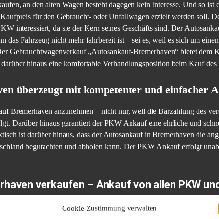
fen, an den alten Wagen besteht dagegen kein Interesse. Und so ist 
ver Kaufpreis für den Gebraucht- oder Unfallwagen erzielt werden soll.
W interessiert, da sie der Kern seines Geschäfts sind. Der Autosankau
das Fahrzeug nicht mehr fahrbereit ist – sei es, weil es sich um eine
. Der Gebrauchtwagenverkauf „Autosankauf-Bremerhaven“ bietet dem K
d darüber hinaus eine komfortable Verhandlungsposition beim Kauf de
en überzeugt mit kompetenter und einfacher 
auf Bremerhaven anzunehmen – nicht nur, weil die Barzahlung des vere
gt. Darüber hinaus garantiert der PKW Ankauf eine ehrliche und schn
isch ist darüber hinaus, dass der Autosankauf in Bremerhaven die an
schland begutachten und abholen kann. Der PKW Ankauf erfolgt unab
haven verkaufen – Ankauf von allen PKW un
stens kennen sich die Spezialisten des Autoankaufs mit jeder Art von P
Cookie-Zustimmung verwalten
te Grund besteht darin, dass die Fahrzeuge nach ihrer Aufarbeitung in 