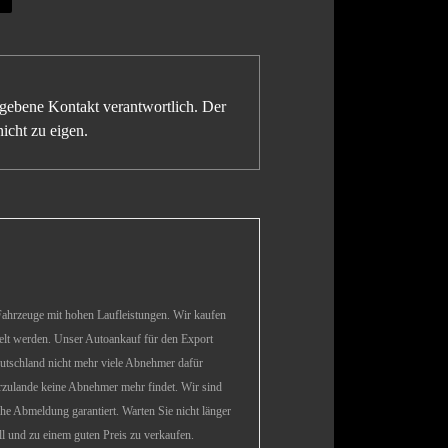
gegebene Kontakt verantwortlich. Der
icht zu eigen.
hrzeuge mit hohen Laufleistungen. Wir kaufen
ielt werden. Unser Autoankauf für den Export
eutschland nicht mehr viele Abnehmer dafür
erzulande keine Abnehmer mehr findet. Wir sind
che Abmeldung garantiert. Warten Sie nicht länger
ll und zu einem guten Preis zu verkaufen.