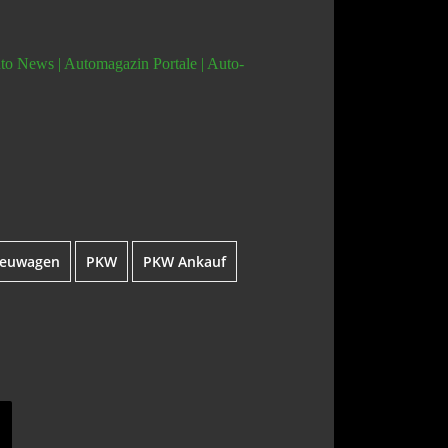
Auto News | Automagazin Portale | Auto-
euwagen
PKW
PKW Ankauf