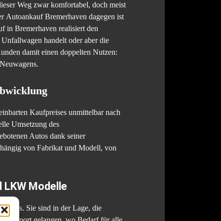
dieser Weg zwar komfortabel, doch meist
 Der Autoankauf Bremerhaven dagegen ist
f in Bremerhaven realisiert den
n Unfallwagen handelt oder aber die
unden damit einen doppelten Nutzen:
s Neuwagens.
Abwicklung
inbarten Kaufpreises unmittelbar nach
elle Umsetzung des
gebotenen Autos dank seiner
hängig von Fabrikat und Modell, von
d LKW Modelle
KW aus. Sie sind in der Lage, die
den Export gelangen, wo Bedarf für alle