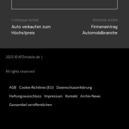
Vorheriger Artikel
Nächster Artikel
Auto verkaufen zum
Firmeneintrag
Höchstpreis
Automobilbranche
2025 © KFZmobile.de |
All rights reserved
AGB
Cookie-Richtlinie (EU)
Datenschutzerklärung
Haftungsausschluss
Impressum
Kontakt
Archiv-News
Gastartikel veröffentlichen