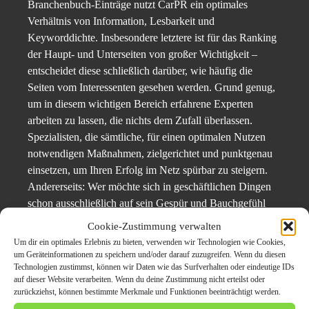
Branchenbuch-Einträge nutzt CarPR ein optimales
Verhältnis von Information, Lesbarkeit und
Keyworddichte. Insbesondere letztere ist für das Ranking
der Haupt- und Unterseiten von großer Wichtigkeit –
entscheidet diese schließlich darüber, wie häufig die
Seiten vom Interessenten gesehen werden. Grund genug,
um in diesem wichtigen Bereich erfahrene Experten
arbeiten zu lassen, die nichts dem Zufall überlassen.
Spezialisten, die sämtliche, für einen optimalen Nutzen
notwendigen Maßnahmen, zielgerichtet und punktgenau
einsetzen, um Ihren Erfolg im Netz spürbar zu steigern.
Andererseits: Wer möchte sich in geschäftlichen Dingen
schon ausschließlich auf sein Gespür und Bauchgefühl
verlassen? Sicher niemand. Und bei CarPR ist das auch
Cookie-Zustimmung verwalten
nicht nötig, da jedes Instrument, das eingesetzt wird, von
Um dir ein optimales Erlebnis zu bieten, verwenden wir Technologien wie Cookies,
Ihnen überprüfbar ist.
um Geräteinformationen zu speichern und/oder darauf zuzugreifen. Wenn du diesen
Technologien zustimmst, können wir Daten wie das Surfverhalten oder eindeutige IDs
auf dieser Website verarbeiten. Wenn du deine Zustimmung nicht erteilst oder
Automobilhersteller und Autohändler
zurückziehst, können bestimmte Merkmale und Funktionen beeinträchtigt werden.