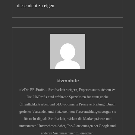
diese nicht zu eigen.
kfzmobile
👉Die PR-Profis – Sichtbarkeit steigern, Expertenstatus sichern 🔑
Die PR-Profis sind erfahrene Spezialisten für strategische
Öffentlichkeitsarbeit und SEO-optimierte Presseverbreitung. Durch
gezieltes Versenden und Platzieren von Pressemeldungen sorgen sie
für mehr digitale Sichtbarkeit, stärken die Markenpräsenz und
unterstützen Unternehmen dabei, Top-Platzierungen bei Google und
anderen Suchmaschinen zu erreichen.