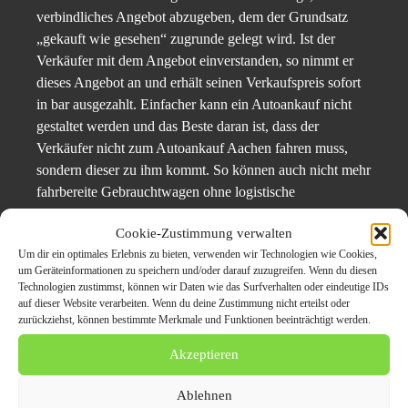
verbindliches Angebot abzugeben, dem der Grundsatz
„gekauft wie gesehen“ zugrunde gelegt wird. Ist der
Verkäufer mit dem Angebot einverstanden, so nimmt er
dieses Angebot an und erhält seinen Verkaufspreis sofort
in bar ausgezahlt. Einfacher kann ein Autoankauf nicht
gestaltet werden und das Beste daran ist, dass der
Verkäufer nicht zum Autoankauf Aachen fahren muss,
sondern dieser zu ihm kommt. So können auch nicht mehr
fahrbereite Gebrauchtwagen ohne logistische
Anstrengungen sehr einfach veräußert werden.
Cookie-Zustimmung verwalten
Um dir ein optimales Erlebnis zu bieten, verwenden wir Technologien wie Cookies,
Autoankauf Aachen,
um Geräteinformationen zu speichern und/oder darauf zuzugreifen. Wenn du diesen
Gebrauchtwagen aller Modelle
Technologien zustimmst, können wir Daten wie das Surfverhalten oder eindeutige IDs
auf dieser Website verarbeiten. Wenn du deine Zustimmung nicht erteilst oder
zurückziehst, können bestimmte Merkmale und Funktionen beeinträchtigt werden.
Viele Autobesitzer, die ihren Gebrauchten an den
Autoankauf Aachen verkauft haben, konnten sich bereits
Akzeptieren
von der kundenorientierten Arbeitsweise überzeugen und
sind mittlerweile zu Stammkunden geworden. Und das ist
Ablehnen