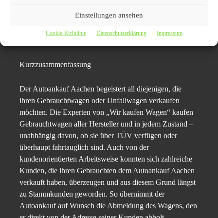
kein Wunder, denn schließlich endet der Service hier nicht
Einstellungen ansehen
mit dem Verkauf. Der Autoankauf Aachen übernimmt
darüber hinaus die Abmeldung des Autos und sorgt für
Cookie-Richtlinie
Datenschutzerklärung
Impressum
seine Abholung.
Kurzzusammenfassung
Der Autoankauf Aachen begeistert all diejenigen, die
ihren Gebrauchtwagen oder Unfallwagen verkaufen
möchten. Die Experten von „Wir kaufen Wagen“ kaufen
Gebrauchtwagen aller Hersteller und in jedem Zustand –
unabhängig davon, ob sie über TÜV verfügen oder
überhaupt fahrtauglich sind. Auch von der
kundenorientierten Arbeitsweise konnten sich zahlreiche
Kunden, die ihren Gebrauchten dem Autoankauf Aachen
verkauft haben, überzeugen und aus diesem Grund längst
zu Stammkunden geworden. So übernimmt der
Autoankauf auf Wunsch die Abmeldung des Wagens, den
er direkt von der Adresse seiner Kunden abholt.