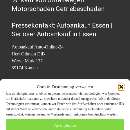
Ankauf von Unfallwagen
Motorschaden Getriebeschaden
Pressekontakt: Autoankauf Essen |
Seriöser Autoankauf in Essen
Autoankauf Auto-Online-24
Herr Othman DiB
Werve Mark 137
59174 Kamen
0162 38 2 38 38
Cookie-Zustimmung verwalten
https://www.auto-online-24.de/
Um dir ein optimales Erlebnis zu bieten, verwenden wir Technologien wie Cookies,
info@auto-online-24.de
um Geräteinformationen zu speichern und/oder darauf zuzugreifen. Wenn du diesen
Technologien zustimmst, können wir Daten wie das Surfverhalten oder eindeutige IDs
auf dieser Website verarbeiten. Wenn du deine Zustimmung nicht erteilst oder
zurückziehst, können bestimmte Merkmale und Funktionen beeinträchtigt werden.
Themen zum Beitrag
Akzeptieren