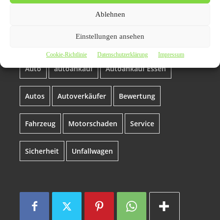
Autoankauf Essen |
Seriöser Autoankauf in
Ablehnen
Essen
Einstellungen ansehen
Cookie-Richtlinie
Datenschutzerklärung
Impressum
Auto
autoankauf
Autoankauf Essen
Autos
Autoverkäufer
Bewertung
Fahrzeug
Motorschaden
Service
Sicherheit
Unfallwagen