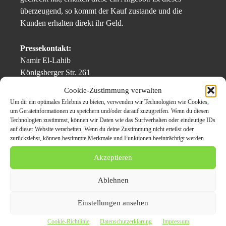
überzeugend, so kommt der Kauf zustande und die
Kunden erhalten direkt ihr Geld.
Pressekontakt:
Namir El-Lahib
Königsberger Str. 261
48157 Münster
Cookie-Zustimmung verwalten
Um dir ein optimales Erlebnis zu bieten, verwenden wir Technologien wie Cookies,
Telefon: 0174 / 721 0141
um Geräteinformationen zu speichern und/oder darauf zuzugreifen. Wenn du diesen
Technologien zustimmst, können wir Daten wie das Surfverhalten oder eindeutige IDs
E-Mail: info@autoankauf-verkaufen-nrw.de
auf dieser Website verarbeiten. Wenn du deine Zustimmung nicht erteilst oder
Web:
https://www.autoankauf-verkaufen-nrw.de/
zurückziehst, können bestimmte Merkmale und Funktionen beeinträchtigt werden.
Akzeptieren
Themen zum Beitrag
Ablehnen
Autoankauf NRW : Ankauf
Einstellungen ansehen
von Gebrauchtwagen und
Cookie-Richtlinie
Datenschutzerklärung
Impressum