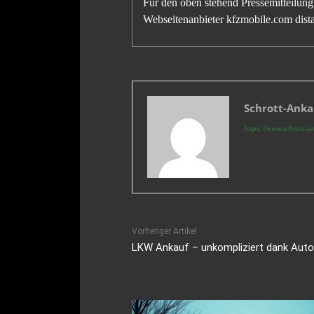
Für den oben stehend Pressemitteilung 
Webseitenanbieter kfzmobile.com distan
Schrott-Ank
https://www.schrott-a
Vorheriger Artikel
LKW Ankauf – unkompliziert dank Aut