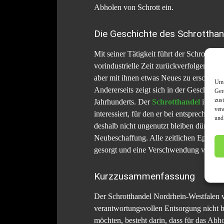
Abholen von Schrott ein.
Die Geschichte des Schrotthand
Mit seiner Tätigkeit führt der Schrotthand
vorindustrielle Zeit zurückverfolgen. A
aber mit ihnen etwas Neues zu erschaffe
Um 
Andererseits zeigt sich in der Geschicht
Ger
zus
Jahrhunderts. Der
Schrotthandel
in Nord
ver
interessiert, für den er bei entsprechen
und
deshalb nicht ungenutzt bleiben dürfen. 
Neubeschaffung. Alle zeitlichen Epoche
gesorgt und eine Verschwendung von für 
Kurzzusammenfassung
Der Schrotthandel Nordrhein-Westfalen v
verantwortungsvollen Entsorgung nicht be
möchten, besteht darin, dass für das Abh