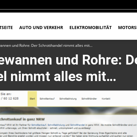
TSEITE
AUTO UND VERKEHR
ELEKTROMOBILITÄT
MOTORS
annen und Rohre: Der Schrotthandel nimmt alles mit…
dewannen und Rohre: D
l nimmt alles mit…