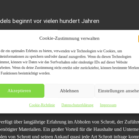
els beginnt vor vielen hundert Jahren
el Nordrhein-Westfalen eine sehr alte Tradition fort. Die Geschichte des 
Cookie-Zustimmung verwalten
uch damals stand der Gedanke, alte, nicht mehr benötigte Dinge einzu
n, im Vordergrund. Bestes Beispiel hierfür waren Knochen, aus denen P
dir ein optimales Erlebnis zu bieten, verwenden wir Technologien wie Cookies, um
e des Schrotthandels ein starker Wandel. Heutzutage sind andere Dinge 
äteinformationen zu speichern und/oder darauf zuzugreifen. Wenn du diesen Technologien
timmst, können wir Daten wie das Surfverhalten oder eindeutige IDs auf dieser Website
rhein-Westfalen, Deutschland und weltweit ist heute vor allen Dingen 
arbeiten. Wenn du deine Zustimmung nicht erteilst oder zurückziehst, können bestimmte Merkm
der Menge gute Preise zahlt. Dies hängt damit zusammen, dass einerseits
 Funktionen beeinträchtigt werden.
Andererseits ist die Wiederaufbereitung von Rohstoffen und Sekundärroh
n haben eines gemeinsam: Während der gesamten Geschichte des Schrot
Akzeptieren
Ablehnen
Einstellungen anseh
die Allgemeinheit unnütz gewordenen Materialien verhindert.
Cookie-Richtlinie
Datenschutzerklärung
Impressum
erfügt über langjährige Erfahrung im Abholen von Schrott, der Zufüh
nötigter Materialien. Ein großer Vorteil für die Haushalte und Untern
olen von Schrott und seinen Ankauf quasi jede Art Schrott infrage kom