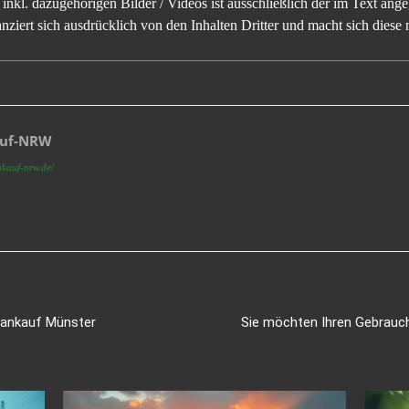
inkl. dazugehörigen Bilder / Videos ist ausschließlich der im Text an
ziert sich ausdrücklich von den Inhalten Dritter und macht sich diese n
auf-NRW
nkauf-nrw.de/
oankauf Münster
Sie möchten Ihren Gebrauc