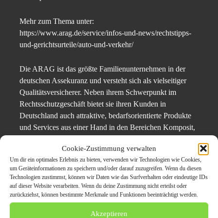
Mehr zum Thema unter:
https://www.arag.de/service/infos-und-news/rechtstipps-
und-gerichtsurteile/auto-und-verkehr/
Die ARAG ist das größte Familienunternehmen in der
deutschen Assekuranz und versteht sich als vielseitiger
Qualitätsversicherer. Neben ihrem Schwerpunkt im
Rechtsschutzgeschäft bietet sie ihren Kunden in
Deutschland auch attraktive, bedarfsorientierte Produkte
und Services aus einer Hand in den Bereichen Komposit,
Gesundheit und Vorsorge. Aktiv in insgesamt 17 Ländern
Cookie-Zustimmung verwalten
– inklusive den USA und Kanada – nimmt die ARAG
Um dir ein optimales Erlebnis zu bieten, verwenden wir Technologien wie Cookies,
zudem über ihre internationalen Niederlassungen,
um Geräteinformationen zu speichern und/oder darauf zuzugreifen. Wenn du diesen
Gesellschaften und Beteiligungen in vielen internationalen
Technologien zustimmst, können wir Daten wie das Surfverhalten oder eindeutige IDs
Märkten mit ihren Rechtsschutzversicherungen und
auf dieser Website verarbeiten. Wenn du deine Zustimmung nicht erteilst oder
zurückziehst, können bestimmte Merkmale und Funktionen beeinträchtigt werden.
Rechtsdienstleistungen eine führende Position ein. Mit
mehr als 4.000 Mitarbeitern erwirtschaftet der Konzern
Akzeptieren