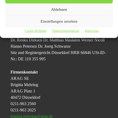
ein Umsatz- und Beitragsvolumen von 1,6 Milliarden
EUR.
Ablehnen
ARAG SE ARAG Platz 1 40472 Düsseldorf
Einstellungen ansehen
Aufsichtsratsvorsitzender Gerd Peskes Vorstand Dr. Dr. h.
Cookie-Richtlinie
Datenschutzerklärung
Impressum
c. Paul-Otto Faßbender (Vors.)
Dr. Renko Dirksen Dr. Matthias Maslaton Werner Nicoll
Hanno Petersen Dr. Joerg Schwarze
Sitz und Registergericht Düsseldorf HRB 66846 USt-ID-
Nr.: DE 119 355 995
Firmenkontakt
ARAG SE
Brigitta Mehring
ARAG Platz 1
40472 Düsseldorf
0211-963 2560
0211-963 2025
brigitta.mehring@arag.de