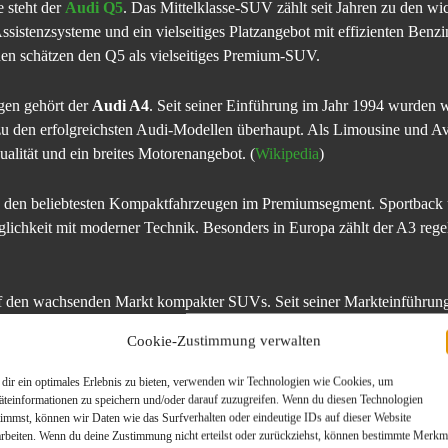
e steht der
Audi Q5
. Das Mittelklasse-SUV zählt seit Jahren zu den wi
istenzsysteme und ein vielseitiges Platzangebot mit effizienten Benzi
en schätzen den Q5 als vielseitiges Premium-SUV.
ugen gehört der
Audi A4
. Seit seiner Einführung im Jahr 1994 wurden w
zu den erfolgreichsten Audi-Modellen überhaupt. Als Limousine und A
lität und ein breites Motorenangebot. (
Wikipedia
)
zu den beliebtesten Kompaktfahrzeugen im Premiumsegment. Sportback 
glichkeit mit moderner Technik. Besonders in Europa zählt der A3 reg
uf den wachsenden Markt kompakter SUVs. Seit seiner Markteinführung
ktuelle Generation setzt auf digitale Cockpits, moderne Fahrerassisten
Cookie-Zustimmung verwalten
lumenmodellen der Marke.
dir ein optimales Erlebnis zu bieten, verwenden wir Technologien wie Cookies, um
schäftskunden, Vielfahrern und Flottenbetreibern gefragt. Komfort, La
äteinformationen zu speichern und/oder darauf zuzugreifen. Wenn du diesen Technologien
timmst, können wir Daten wie das Surfverhalten oder eindeutige IDs auf dieser Website
ren zu einem festen Bestandteil des Premiumsegments. Auch als Avant 
arbeiten. Wenn du deine Zustimmung nicht erteilst oder zurückziehst, können bestimmte Merkm