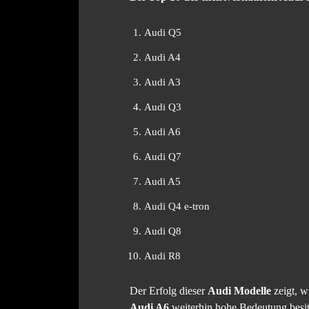
Audi Q5
Audi A4
Audi A3
Audi Q3
Audi A6
Audi Q7
Audi A5
Audi Q4 e-tron
Audi Q8
Audi R8
Der Erfolg dieser
Audi Modelle
zeigt, w
Audi A6
weiterhin hohe Bedeutung besi