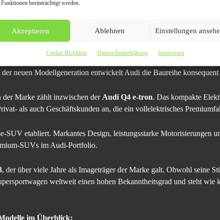
 Funktionen beeinträchtigt werden.
as Angebot als großes Premium-SUV mit bis zu sieben Sitzplätzen. Das 
Akzeptieren
Ablehnen
Einstellungen anseh
bedarf und überzeugt durch hochwertige Ausstattung sowie umfangreic
Cookie-Richtlinie
Datenschutzerklärung
Impressum
n mit Alltagstauglichkeit. Coupé, Cabriolet und Sportback haben das Mo
er neuen Modellgeneration entwickelt Audi die Baureihe konsequent 
n der Marke zählt inzwischen der
Audi Q4 e-tron
. Das kompakte Elekt
Privat- als auch Geschäftskunden an, die ein vollelektrisches Premiumf
se-SUV etabliert. Markantes Design, leistungsstarke Motorisierungen 
emium-SUVs im Audi-Portfolio.
8
, der über viele Jahre als Imageträger der Marke galt. Obwohl seine St
persportwagen weltweit einen hohen Bekanntheitsgrad und steht wie k
Modelle im Überblick: