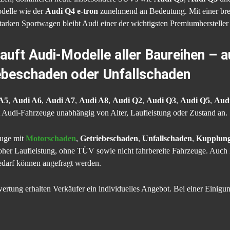
odelle wie der
Audi Q4 e-tron
zunehmend an Bedeutung. Mit einer brei
tarken Sportwagen bleibt Audi einer der wichtigsten Premiumhersteller
uft Audi-Modelle aller Baureihen – a
ebeschaden oder Unfallschaden
A5
,
Audi A6
,
Audi A7
,
Audi A8
,
Audi Q2
,
Audi Q3
,
Audi Q5
,
Aud
Audi-Fahrzeuge unabhängig von Alter, Laufleistung oder Zustand an.
euge mit
Motorschaden
,
Getriebeschaden
,
Unfallschaden
,
Kupplung
oher Laufleistung, ohne TÜV sowie nicht fahrbereite Fahrzeuge. Auch
darf können angefragt werden.
rtung erhalten Verkäufer ein individuelles Angebot. Bei einer Einigu