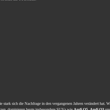
ie stark sich die Nachfrage in den vergangenen Jahren verändert hat
tzen, dominieren heute insbesondere SUVs wie
Audi Q5
,
Audi Q3
un