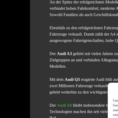
An der Spitze der erfolgreichsten Modell
verbindet hohen Fahrkomfort, moderne Ass
Sowohl Familien als auch Geschäftskund
Ebenfalls zu den erfolgreichsten Fahrze
Fahrzeuge verkauft. Damit zählt der A4 
ausgewogene Fahreigenschaften, hohe Qua
Der
Audi A3
gehört seit vielen Jahren 
Zielgruppen an und verbinden Alltagstau
Modellen.
Mit dem
Audi Q3
reagierte Audi früh a
zwei Millionen Fahrzeuge verkauft. Die a
gehört weiterhin zu den wichtigsten Vo
Um 
Der
Audi A6
bleibt insbesondere bei Ge
Ger
zus
Technologien machen ihn seit vielen Jah
ver
Ruf.