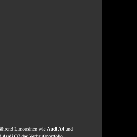
. Während Limousinen wie
Audi A4
und
d
Audi Q7
das Verkaufsportfolio.