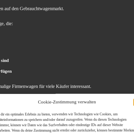
gen auf den Gebrauchtwagenmarkt.
e, die:
 sind
rfügen
lige Firmenwagen für viele Käufer interessant.
Cookie-Zustimmung verwalten
zählt nicht die ganze Geschichte
dir ein optimales Erlebnis zu bieten, verwenden wir Technologien wie Cookies, um
skussionen.
äteinformationen zu speichern und/oder darauf zuzugreifen. Wenn du diesen Technologien
timmst, können wir Daten wie das Surfverhalten oder eindeutige IDs auf dieser Website
arbeiten. Wenn du deine Zustimmung nicht erteilst oder zurückziehst, können bestimmte Merkm