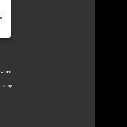
en
 waren.
eistung.