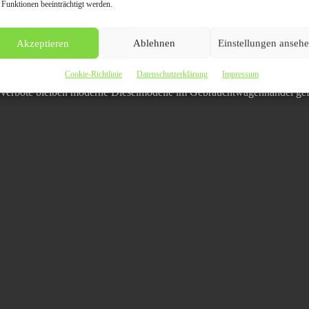
 Funktionen beeinträchtigt werden.
rdafrika und dem Nahen Osten weiterhin eine hohe Nachfrage.
Akzeptieren
Ablehnen
Einstellungen anseh
n eine überraschende Nachfrage
Cookie-Richtlinie
Datenschutzerklärung
Impressum
hrverbote bleiben moderne Dieselmodelle im Gebrauchtwagenhandel gef