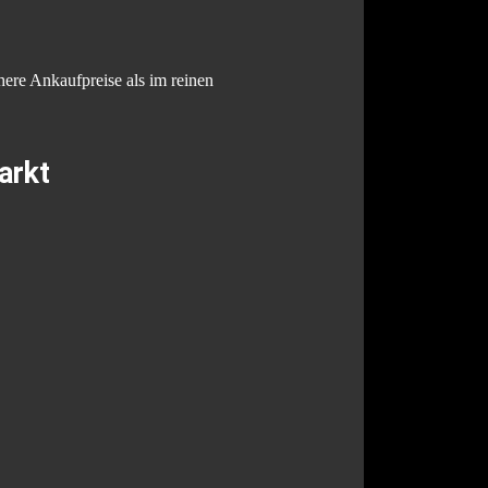
here Ankaufpreise als im reinen
arkt