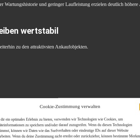
r Wartungshistorie und geringer Laufleistung erzielen deutlich höhere
iben wertstabil
terhin zu den attraktivsten Ankaufobjekten.
Cookie-Zustimmung verwalten
dir ein optimales Erlebnis zu bieten, verwenden wir Technologien wie Cookies, um
äteinformationen zu speichern und/oder darauf zuzugreifen. Wenn du diesen Technologien
timmst, können wir Daten wie das Surfverhalten oder eindeutige IDs auf dieser Website
arbeiten. Wenn du deine Zustimmung nicht erteilst oder zurückziehst, können bestimmte Merkm
xportmarkt hohe Erlöse und bleiben deshalb für Ankaufunternehmen in