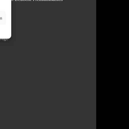
en
ragt.