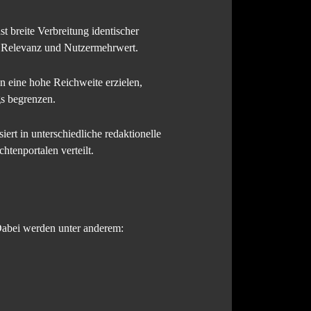
 breite Verbreitung identischer
, Relevanz und Nutzermehrwert.
n eine hohe Reichweite erzielen,
gs begrenzen.
ert in unterschiedliche redaktionelle
tenportalen verteilt.
 Dabei werden unter anderem: