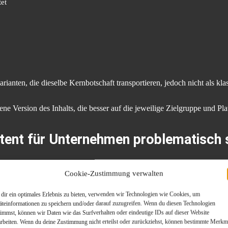
et
rianten, die dieselbe Kernbotschaft transportieren, jedoch nicht als kla
gene Version des Inhalts, die besser auf die jeweilige Zielgruppe und 
ent für Unternehmen problematisch 
 den meistdiskutierten Themen im Bereich Suchmaschinenoptimierung.
Cookie-Zustimmung verwalten
en Domains veröffentlicht, müssen Suchmaschinen entscheiden, welche 
dir ein optimales Erlebnis zu bieten, verwenden wir Technologien wie Cookies, um
n einzelne Veröffentlichungen dadurch weniger Sichtbarkeit als möglich 
äteinformationen zu speichern und/oder darauf zuzugreifen. Wenn du diesen Technologien
timmst, können wir Daten wie das Surfverhalten oder eindeutige IDs auf dieser Website
arbeiten. Wenn du deine Zustimmung nicht erteilst oder zurückziehst, können bestimmte Merkm