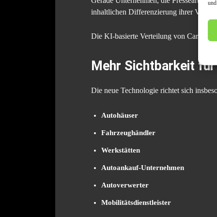
Gerade Unternehmen, die Pressearbeit gez
und
inhaltlichen Differenzierung ihrer Veröff
Die KI-basierte Verteilung von CarPR.de 
Mehr Sichtbarkeit fü
Die neue Technologie richtet sich insbes
Autohäuser
Fahrzeughändler
Werkstätten
Autoankauf-Unternehmen
Autoverwerter
Mobilitätsdienstleister