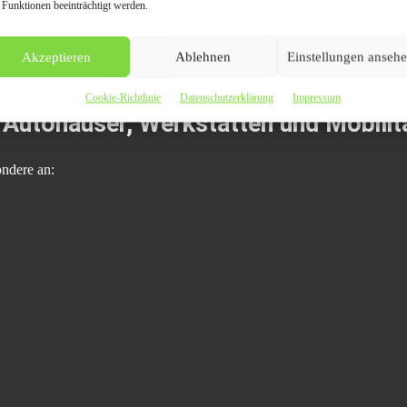
ielt zur Reichweitensteigerung, Markenbildung oder Leadgenerierung ei
 Funktionen beeinträchtigt werden.
entlichungen.
Akzeptieren
Ablehnen
Einstellungen anseh
soll genau diesen Effekt unterstützen.
Cookie-Richtlinie
Datenschutzerklärung
Impressum
r Autohäuser, Werkstätten und Mobili
ondere an: