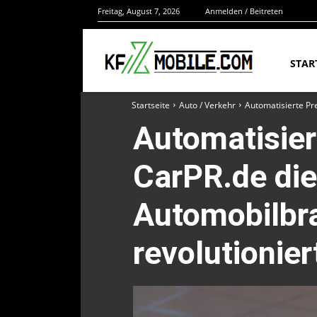
Freitag, August 7, 2026
Anmelden / Beitreten
STAR
Startseite
Auto / Verkehr
Automatisierte Pre
Automatisier
CarPR.de die
Automobilbra
revolutionier