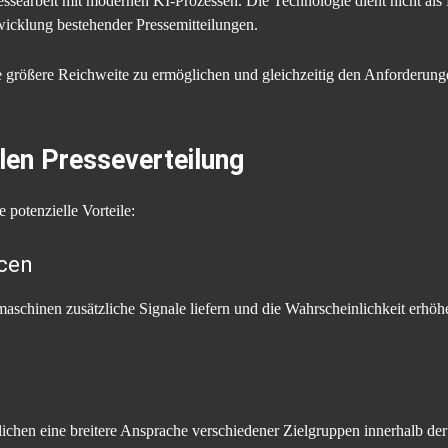
ssearbeit mit modernen KI-Prozessen. Die Technologie dient nicht als E
wicklung bestehender Pressemitteilungen.
ne größere Reichweite zu ermöglichen und gleichzeitig den Anforderu
llen Presseverteilung
 potenzielle Vorteile:
cen
aschinen zusätzliche Signale liefern und die Wahrscheinlichkeit erhöh
lichen eine breitere Ansprache verschiedener Zielgruppen innerhalb de