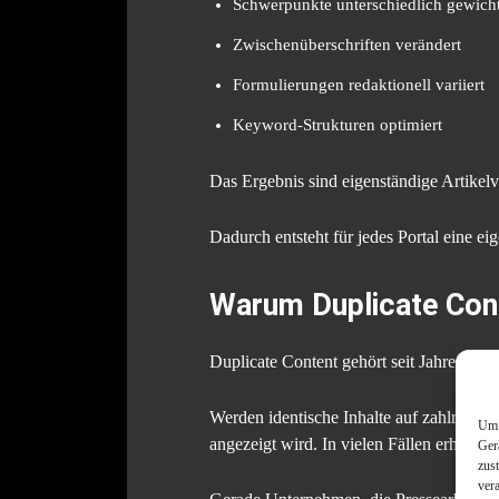
Schwerpunkte unterschiedlich gewicht
Zwischenüberschriften verändert
Formulierungen redaktionell variiert
Keyword-Strukturen optimiert
Das Ergebnis sind eigenständige Artikelva
Dadurch entsteht für jedes Portal eine ei
Warum Duplicate Cont
Duplicate Content gehört seit Jahren zu
Werden identische Inhalte auf zahlreich
Um 
angezeigt wird. In vielen Fällen erhalte
Ger
zus
ver