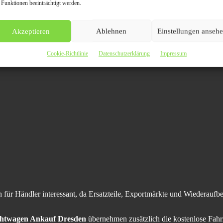
 Funktionen beeinträchtigt werden.
 Getriebeprobleme oder Elektronikdefekte schnell mehrere tausend Eu
Akzeptieren
Ablehnen
Einstellungen anseh
konzentriert sich deshalb zunehmend auf Fahrzeuge mit:
Cookie-Richtlinie
Datenschutzerklärung
Impressum
n für Händler interessant, da Ersatzteile, Exportmärkte und Wiederaufber
htwagen Ankauf Dresden
übernehmen zusätzlich die kostenlose Fah