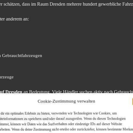
schätzen, dass im Raum Dresden mehrere hundert gewerbliche Fahrze
ter anderem an:
n Gebrauchtfahrzeugen
ahrzeuge
f Dresden
an Bedeutung. Viele Händler suchen aktiv nach Gebraucht
Cookie-Zustimmung verwalten
dir ein optimales Erlebnis zu bieten, verwenden wir Technologien wie Cookies, um
uch für Autos mit Motorschaden ode
äteinformationen zu speichern und/oder darauf zuzugreifen. Wenn du diesen Technologien
timmst, können wir Daten wie das Surfverhalten oder eindeutige IDs auf dieser Website
arbeiten. Wenn du deine Zustimmung nicht erteilst oder zurückziehst, können bestimmte Merkm
em perfekten Zustand. In vielen Fällen lohnen sich teure Reparaturen wi