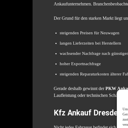
Ankaufunternehmen. Branchenbeobachter 
Der Grund für den starken Markt liegt un
steigenden Preisen für Neuwagen
langen Lieferzeiten bei Herstellern
wachsender Nachfrage nach günstige
hoher Exportnachfrage
steigenden Reparaturkosten älterer F
Gerade deshalb gewinnt der
PKW Ankau
Laufleistung oder technischen Schäden.
Um 
Kfz Ankauf Dresden a
Ger
zus
ver
Nicht jedes Fahrzeug befindet sich in ein