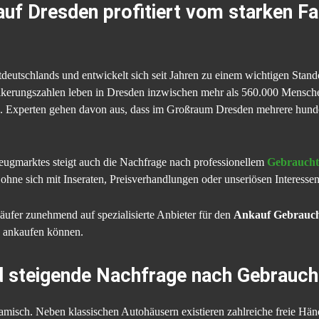
f Dresden profitiert vom starken F
deutschlands und entwickelt sich seit Jahren zu einem wichtigen Stando
lkerungszahlen leben in Dresden inzwischen mehr als 560.000 Menschen
an. Experten gehen davon aus, dass im Großraum Dresden mehrere hunde
ugmarktes steigt auch die Nachfrage nach professionellem
Gebraucht
ohne sich mit Inseraten, Preisverhandlungen oder unseriösen Interesse
ufer zunehmend auf spezialisierte Anbieter für den
Ankauf Gebrauc
d ankaufen können.
d steigende Nachfrage nach Gebrauc
misch. Neben klassischen Autohäusern existieren zahlreiche freie Händl