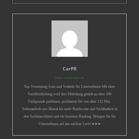
CarPR
https://www.carpr.de
Top-Vernetzung Auto und Verkehr für Unternehmen Mit einer
Veröffentlichung wird ihre Mitteilung gezielt an über 100
Fachportale publiziert, profitieren Sie von über 112 Mio.
Seitenaufrufe pro Monat für mehr Reichweite und Sichtbarkeit in
den Suchmaschinen und ein besseres Ranking. Bringen Sie Ihr
Unternehmen auf das nächste Level ➤➤➤