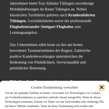
Jahrzehnten bietet Taxi Akbulut Tübingen zuverlässige
Mobilitätslösungen im Raum Tübingen an. Neben
klassischen Taxifahrten gehören auch
Krankenfahrten
Tübingen
, Geschäftsfahrten sowie der professionelle
Flughafentransfer Stuttgart Flughafen
zum
Leistungsangebot.
Das Unternehmen zählt heute zu den am besten
bewerteten Taxiunternehmen der Region. Zahlreiche
positive Kundenbewertungen unterstreichen die
Bedeutung von Pünktlichkeit, Servicequalität und
persönlicher Betreuung.
Digitale Strategie und
Cookie-Zustimmung verwalten
moderner Kundenservice
Um dir ein optimales Erlebnis zu bieten, verwenden wir Technologien wie Cookies,
um Geräteinformationen zu speichern und/oder darauf zuzugreifen. Wenn du diesen
Technologien zustimmst, können wir Daten wie das Surfverhalten oder eindeutige IDs
Neben dem operativen Geschäft verantwortet Yasin
auf dieser Website verarbeiten. Wenn du deine Zustimmung nicht erteilst oder