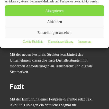
Akbulut auch die digitale Weiterentwicklung des
zurückziehst, können bestimmte Merkmale und Funktionen beeinträchtigt werden.
Unternehmens. Die steigende Nachfrage nach online
Akzeptieren
buchbaren Fahrdiensten und transparenten Preisen zeigt,
wie stark sich die Mobilitätsbranche verändert. Gerade bei
Ablehnen
Suchanfragen wie
Taxi Flughafen Stuttgart
,
Flughafentransfer Tübingen
oder
Taxi Stuttgart
Einstellungen ansehen
Flughafen Festpreis
erwarten Kunden heute klare
Cookie-Richtlinie
Datenschutzerklärung
Impressum
Informationen und einfache Buchungsmöglichkeiten.
Mit der neuen Festpreis-Struktur kombiniert das
Unternehmen klassische Taxi-Dienstleistungen mit
modernen Anforderungen an Transparenz und digitale
Sichtbarkeit.
Fazit
Mit der Einführung einer Festpreis-Garantie setzt Taxi
Akbulut Tübingen ein deutliches Signal für