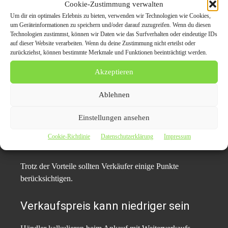
Cookie-Zustimmung verwalten
Inserate, Preisverhandlungen mit mehreren Interessenten
Um dir ein optimales Erlebnis zu bieten, verwenden wir Technologien wie Cookies,
um Geräteinformationen zu speichern und/oder darauf zuzugreifen. Wenn du diesen
und lange Wartezeiten entfallen.
Technologien zustimmst, können wir Daten wie das Surfverhalten oder eindeutige IDs
auf dieser Website verarbeiten. Wenn du deine Zustimmung nicht erteilst oder
zurückziehst, können bestimmte Merkmale und Funktionen beeinträchtigt werden.
Verkauf auch bei Defekten möglich
Akzeptieren
Viele Ankaufdienste kaufen Fahrzeuge auch mit
technischen Problemen an.
Ablehnen
Mögliche Nachteile beim
Einstellungen ansehen
Sofortankauf
Cookie-Richtlinie
Datenschutzerklärung
Impressum
Trotz der Vorteile sollten Verkäufer einige Punkte
berücksichtigen.
Verkaufspreis kann niedriger sein