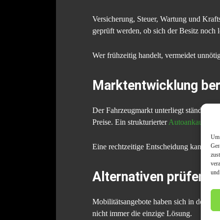
Versicherung, Steuer, Wartung und Krafts
geprüft werden, ob sich der Besitz noch l
Wer frühzeitig handelt, vermeidet unnöti
Marktentwicklung ber
Der Fahrzeugmarkt unterliegt ständigen
Preise. Ein strukturierter
Autoankauf in 
Um 
Ger
Eine rechtzeitige Entscheidung kann verh
zus
ver
und
Alternativen prüfen
Mobilitätsangebote haben sich in den letz
nicht immer die einzige Lösung.