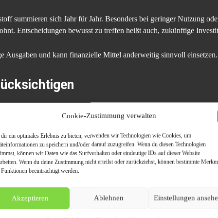
toff summieren sich Jahr für Jahr. Besonders bei geringer Nutzung ode
ohnt. Entscheidungen bewusst zu treffen heißt auch, zukünftige Investiti
ge Ausgaben und kann finanzielle Mittel anderweitig sinnvoll einsetzen.
ücksichtigen
 Veränderungen. Neue Umweltauflagen, technische Innovationen und N
Cookie-Zustimmung verwalten
Offenbach am Main
berücksichtigt diese Faktoren bei der Bewertung.
dir ein optimales Erlebnis zu bieten, verwenden wir Technologien wie Cookies, um
äteinformationen zu speichern und/oder darauf zuzugreifen. Wenn du diesen Technologien
indern, dass zusätzliche Wertverluste entstehen.
timmst, können wir Daten wie das Surfverhalten oder eindeutige IDs auf dieser Website
arbeiten. Wenn du deine Zustimmung nicht erteilst oder zurückziehst, können bestimmte Merkm
 Funktionen beeinträchtigt werden.
Akzeptieren
Ablehnen
Einstellungen anseh
ten Jahren stark verändert. Carsharing, Leasing oder flexible Mietmodel