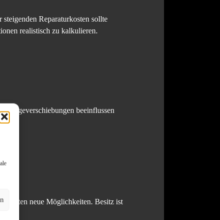
r steigenden Reparaturkosten sollte
onen realistisch zu kalkulieren.
achfrageverschiebungen beeinflussen
ale
en
le bieten neue Möglichkeiten. Besitz ist