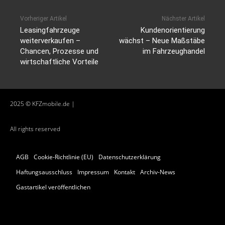
Vorheriger Artikel
Nächster Artikel
Leasingfahrzeuge
Kundenorientierung
weiterverkaufen –
wächst – Neue Maßstäbe
Chancen, Prozesse und
im Fahrzeughandel
wirtschaftliche Vorteile
2025 © KFZmobile.de |
All rights reserved
AGB
Cookie-Richtlinie (EU)
Datenschutzerklärung
Haftungsausschluss
Impressum
Kontakt
Archiv-News
Gastartikel veröffentlichen