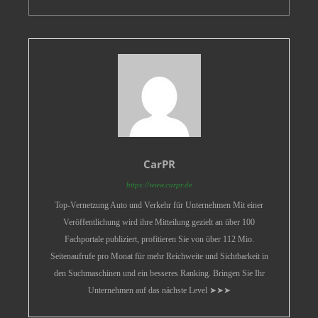
CarPR
https://www.carpr.de
Top-Vernetzung Auto und Verkehr für Unternehmen Mit einer
Veröffentlichung wird ihre Mitteilung gezielt an über 100
Fachportale publiziert, profitieren Sie von über 112 Mio.
Seitenaufrufe pro Monat für mehr Reichweite und Sichtbarkeit in
den Suchmaschinen und ein besseres Ranking. Bringen Sie Ihr
Unternehmen auf das nächste Level ➤➤➤