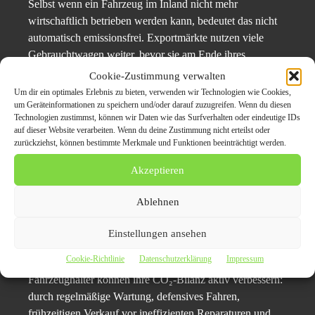
Selbst wenn ein Fahrzeug im Inland nicht mehr
wirtschaftlich betrieben werden kann, bedeutet das nicht
automatisch emissionsfrei. Exportmärkte nutzen viele
Gebrauchtwagen weiter, bevor sie am Ende ihres
Lebenszyklus stehen. Das kann ökologisch sinnvoll sein,
Cookie-Zustimmung verwalten
wenn das Fahrzeug dort noch lange genutzt wird.
Um dir ein optimales Erlebnis zu bieten, verwenden wir Technologien wie Cookies,
um Geräteinformationen zu speichern und/oder darauf zuzugreifen. Wenn du diesen
Technologien zustimmst, können wir Daten wie das Surfverhalten oder eindeutige IDs
Eine transparente Bewertung durch einen erfahrenen
auf dieser Website verarbeiten. Wenn du deine Zustimmung nicht erteilst oder
Autoankauf in Wiesbaden
sorgt dafür, dass Fahrzeuge mit
zurückziehst, können bestimmte Merkmale und Funktionen beeinträchtigt werden.
realistischem Marktwert verkauft werden – inklusive einer
Akzeptieren
Einschätzung zur nächsten Lebensphase.
Ablehnen
Nachhaltigkeit durch
Einstellungen ansehen
bewusste Entscheidungen
Cookie-Richtlinie
Datenschutzerklärung
Impressum
Fahrzeughalter können ihre CO₂-Bilanz aktiv verbessern:
durch regelmäßige Wartung, defensives Fahren,
frühzeitigen Verkauf vor ineffizienten Reparaturen und