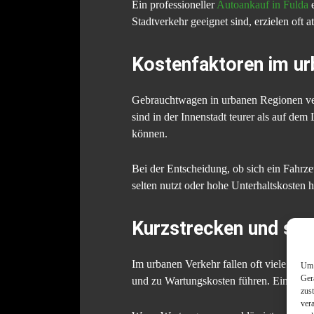
Ein professioneller
Autoankauf in Fulda
e
Stadtverkehr geeignet sind, erzielen oft at
Kostenfaktoren im u
Gebrauchtwagen in urbanen Regionen ve
sind in der Innenstadt teurer als auf de
können.
Bei der Entscheidung, ob sich ein Fahrze
selten nutzt oder hohe Unterhaltskosten 
Kurzstrecken und stä
Im urbanen Verkehr fallen oft viele Kurz
Um 
Ger
und zu Wartungskosten führen. Eine regel
zus
ver