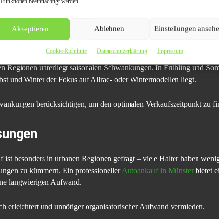
r größere Schäden auftreten, kann ein Verkauf über einen strukturier
 Funktionen beeinträchtigt werden.
Akzeptieren
Ablehnen
Einstellungen anseh
 und Marktschwankungen
Cookie-Richtlinie
Datenschutzerklärung
Impressum
n Regionen unterliegt saisonalen Schwankungen. In Frühling und Somm
t und Winter der Fokus auf Allrad- oder Wintermodellen liegt.
wankungen berücksichtigen, um den optimalen Verkaufszeitpunkt zu fi
ösungen
f ist besonders in urbanen Regionen gefragt – viele Halter haben wenig 
lungen zu kümmern. Ein professioneller
Autoankauf in Münster
bietet e
ne langwierigen Aufwand.
ch erleichtert und unnötiger organisatorischer Aufwand vermieden.