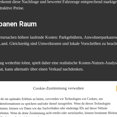
rkennt diese Nachfrage und bewertet Fahrzeuge entsprechend marktger
traktive Preise.
rbanen Raum
rursachen höhere laufende Kosten: Parkgebühren, Anwohnerparkauswei
m Land. Gleichzeitig sind Umweltzonen und lokale Vorschriften zu beach
ug weiterhin lohnt, spielt daher eine realistische Kosten-Nutzen-Analy
hat, kann alternativ über einen Verkauf nachdenken.
dtischer Verkehr
Cookie-Zustimmung verwalten
strecken an, bei denen der Motor nie vollständig warm wird. Dies kann
dir ein optimales Erlebnis zu bieten, verwenden wir Technologien wie Cookies, um
äteinformationen zu speichern und/oder darauf zuzugreifen. Wenn du diesen Technologien
mäßige Wartung ist hier besonders wichtig – andernfalls steigt das Ris
timmst, können wir Daten wie das Surfverhalten oder eindeutige IDs auf dieser Website
arbeiten. Wenn du deine Zustimmung nicht erteilst oder zurückziehst, können bestimmte Merkm