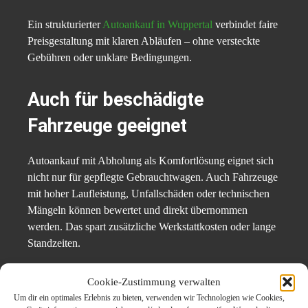
Ein strukturierter
Autoankauf in Wuppertal
verbindet faire
Preisgestaltung mit klaren Abläufen – ohne versteckte
Gebühren oder unklare Bedingungen.
Auch für beschädigte
Fahrzeuge geeignet
Autoankauf mit Abholung als Komfortlösung eignet sich
nicht nur für gepflegte Gebrauchtwagen. Auch Fahrzeuge
mit hoher Laufleistung, Unfallschäden oder technischen
Mängeln können bewertet und direkt übernommen
werden. Das spart zusätzliche Werkstattkosten oder lange
Standzeiten.
Die Abholung erfolgt unabhängig vom Zustand des
Cookie-Zustimmung verwalten
Fahrzeugs – ein deutlicher Vorteil für Halter, die sich nicht
Um dir ein optimales Erlebnis zu bieten, verwenden wir Technologien wie Cookies,