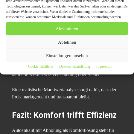
um Transport oder Reparaturen kümmern möchten.
um Geräteinformationen zu speichern und/oder darauf zuzugreifen. Wenn du diesen
Technologien zustimmst, können wir Daten wie das Surfverhalten oder eindeutige IDs
auf dieser Website verarbeiten. Wenn du deine Zustimmung nicht erteilst oder
Wirtschaftliche Vorteile
zurückziehst, können bestimmte Merkmale und Funktionen beeinträchtigt werden.
nutzen
Akzeptieren
Ablehnen
Je länger ein Fahrzeug steht, desto höher der Wertverlust.
Durch eine schnelle Abwicklung und direkte Abholung
Einstellungen ansehen
kann der Verkauf zeitnah abgeschlossen werden. Das
Cookie-Richtlinie
Datenschutzerklärung
Impressum
schafft finanzielle Planungssicherheit und reduziert
laufende Kosten wie Versicherung oder Steuer.
Eine realistische Marktwertanalyse sorgt dafür, dass der
Preis marktgerecht und transparent bleibt.
Fazit: Komfort trifft Effizienz
Autoankauf mit Abholung als Komfortlösung steht für