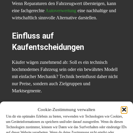
Wenn Reparaturen den Fahrzeugwert übersteigen, kann
eine fachgerechte
Autoverwertung
eine nachhaltige und
wirtschaftlich sinnvolle Alternative darstellen.
Einfluss auf
Kaufentscheidungen
Käufer wägen zunehmend ab: Soll es ein technisch
hochmodernes Fahrzeug sein oder ein bewährtes Modell
mit einfacher Mechanik? Technik beeinflusst daher nicht
nur Preise, sondern auch Zielgruppen und
Marktsegmente.
Manche bevorzugen innovative Systeme, andere setzen
Cookie-Zustimmung verwalten
auf Langlebigkeit und geringere Wartungskosten.
Um dir ein optimales Erlebnis zu bieten, verwenden wir Technologien wie Cookies,
um Geräteinformationen zu speichern und/oder darauf zuzugreifen. Wenn du diesen
Technologien zustimmst, können wir Daten wie das Surfverhalten oder eindeutige IDs
Technologische Trends und
auf dieser Website verarbeiten. Wenn du deine Zustimmung nicht erteilst oder