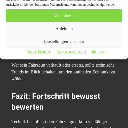
zurückziehst, können bestimmte Merkmale und Funktionen beeinträchtigt werden.
Zukunftsperspektiven
Akzeptieren
Elektromobilität, Software-Updates und digitale
Ablehnen
Vernetzung werden den Markt weiter prägen. Fahrzeuge
entwickeln sich zunehmend zu digitalen Plattformen auf
Einstellungen ansehen
Rädern. Diese Entwicklung bringt neue Chancen, aber
auch neue Herausforderungen.
Cookie-Richtlinie
Datenschutzerklärung
Impressum
Wer sein Fahrzeug verkauft oder ersetzt, sollte technische
Trends im Blick behalten, um den optimalen Zeitpunkt zu
wählen.
Fazit: Fortschritt bewusst
bewerten
Technik beeinflusst den Fahrzeugmarkt in vielfältiger