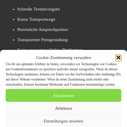
Schnelle Terminvergabe
Kurze Transportwege
Persönliche Ansprechpartner
Transparente Preisgestaltung
Keine anonymen Online-Plattformen
Cookie-Zustimmung verwalten
Die regionale Marktkenntnis sorgt für realistische und
Um dir ein optimales Erlebnis zu bieten, verwenden wir Technologien wie Cookies,
um Geräteinformationen zu speichern und/oder darauf zuzugreifen. Wenn du diesen
faire Bewertungen.
Technologien zustimmst, können wir Daten wie das Surfverhalten oder eindeutige IDs
auf dieser Website verarbeiten. Wenn du deine Zustimmung nicht erteilst oder
zurückziehst, können bestimmte Merkmale und Funktionen beeinträchtigt werden.
Transparente Preisermittlung
Akzeptieren
Der Wert eines Schrottautos hängt ab von:
Ablehnen
Fahrzeuggewicht
Einstellungen ansehen