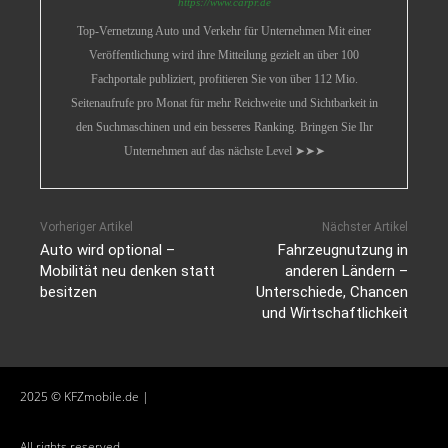
https://www.carpr.de
Top-Vernetzung Auto und Verkehr für Unternehmen Mit einer
Veröffentlichung wird ihre Mitteilung gezielt an über 100
Fachportale publiziert, profitieren Sie von über 112 Mio.
Seitenaufrufe pro Monat für mehr Reichweite und Sichtbarkeit in
den Suchmaschinen und ein besseres Ranking. Bringen Sie Ihr
Unternehmen auf das nächste Level ➤➤➤
Vorheriger Artikel
Nächster Artikel
Auto wird optional –
Fahrzeugnutzung in
Mobilität neu denken statt
anderen Ländern –
besitzen
Unterschiede, Chancen
und Wirtschaftlichkeit
2025 © KFZmobile.de |
All rights reserved