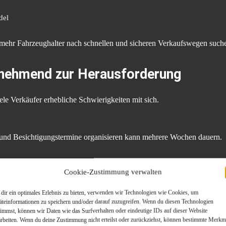
del
 mehr Fahrzeughalter nach schnellen und sicheren Verkaufswegen such
unehmend zur Herausforderung
iele Verkäufer erhebliche Schwierigkeiten mit sich.
n und Besichtigungstermine organisieren kann mehrere Wochen dauern.
Cookie-Zustimmung verwalten
 Marktwert ihres Fahrzeugs nicht.
dir ein optimales Erlebnis zu bieten, verwenden wir Technologien wie Cookies, um
äteinformationen zu speichern und/oder darauf zuzugreifen. Wenn du diesen Technologien
timmst, können wir Daten wie das Surfverhalten oder eindeutige IDs auf dieser Website
ragen können zu späteren Konflikten führen.
arbeiten. Wenn du deine Zustimmung nicht erteilst oder zurückziehst, können bestimmte Merkm