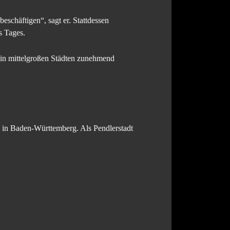
eschäftigen“, sagt er. Stattdessen
s Tages.
l in mittelgroßen Städten zunehmend
 in Baden-Württemberg. Als Pendlerstadt