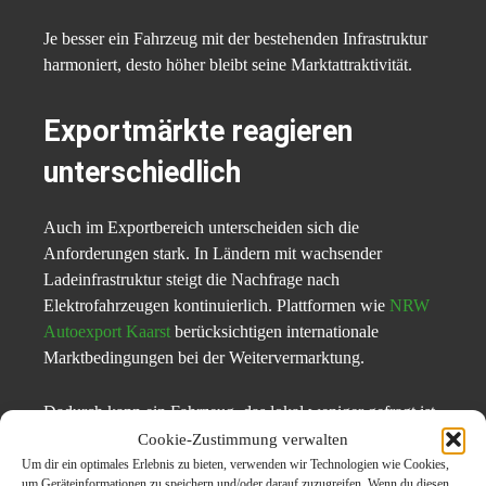
Je besser ein Fahrzeug mit der bestehenden Infrastruktur
harmoniert, desto höher bleibt seine Marktattraktivität.
Exportmärkte reagieren
unterschiedlich
Auch im Exportbereich unterscheiden sich die
Anforderungen stark. In Ländern mit wachsender
Ladeinfrastruktur steigt die Nachfrage nach
Elektrofahrzeugen kontinuierlich. Plattformen wie
NRW
Autoexport Kaarst
berücksichtigen internationale
Marktbedingungen bei der Weitervermarktung.
Dadurch kann ein Fahrzeug, das lokal weniger gefragt ist,
in einem anderen Markt bessere Chancen haben.
Cookie-Zustimmung verwalten
Um dir ein optimales Erlebnis zu bieten, verwenden wir Technologien wie Cookies,
um Geräteinformationen zu speichern und/oder darauf zuzugreifen. Wenn du diesen