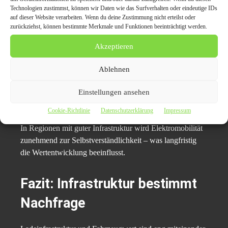
Wallbox als zusätzlicher
Technologien zustimmst, können wir Daten wie das Surfverhalten oder eindeutige IDs
auf dieser Website verarbeiten. Wenn du deine Zustimmung nicht erteilst oder
Verkaufsfaktor
zurückziehst, können bestimmte Merkmale und Funktionen beeinträchtigt werden.
Akzeptieren
Private Ladepunkte steigern die Attraktivität eines
Elektrofahrzeugs. Wenn beim Verkauf eine bestehende
Ablehnen
Wallbox oder entsprechende Vorbereitung am Wohnort
nachgewiesen werden kann, wirkt sich das positiv auf die
Einstellungen ansehen
Kaufentscheidung aus.
Cookie-Richtlinie
Datenschutzerklärung
Impressum
In Regionen mit guter Infrastruktur wird Elektromobilität
zunehmend zur Selbstverständlichkeit – was langfristig
die Wertentwicklung beeinflusst.
Fazit: Infrastruktur bestimmt
Nachfrage