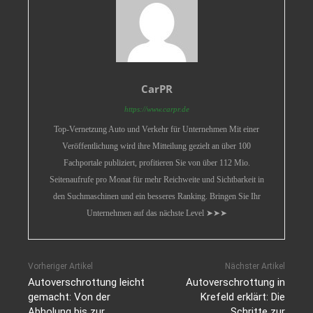
CarPR
https://www.carpr.de
Top-Vernetzung Auto und Verkehr für Unternehmen Mit einer
Veröffentlichung wird ihre Mitteilung gezielt an über 100
Fachportale publiziert, profitieren Sie von über 112 Mio.
Seitenaufrufe pro Monat für mehr Reichweite und Sichtbarkeit in
den Suchmaschinen und ein besseres Ranking. Bringen Sie Ihr
Unternehmen auf das nächste Level ➤➤➤
Vorheriger Artikel
Nächster Artikel
Autoverschrottung leicht
Autoverschrottung in
gemacht: Von der
Krefeld erklärt: Die
Abholung bis zur
Schritte zur