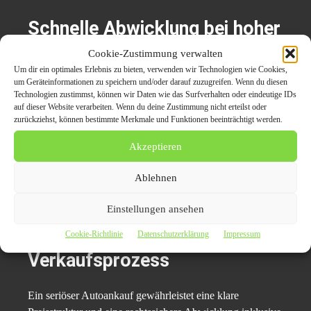
Schnelle Abwicklung bei hoher
Nachfrage
Cookie-Zustimmung verwalten
Um dir ein optimales Erlebnis zu bieten, verwenden wir Technologien wie Cookies,
um Geräteinformationen zu speichern und/oder darauf zuzugreifen. Wenn du diesen
Ein aktiver Markt sorgt nicht nur für gute Preise, sondern
Technologien zustimmst, können wir Daten wie das Surfverhalten oder eindeutige IDs
auch für zügige Verkaufsprozesse. Professionelle
auf dieser Website verarbeiten. Wenn du deine Zustimmung nicht erteilst oder
zurückziehst, können bestimmte Merkmale und Funktionen beeinträchtigt werden.
Ankaufservices bieten eine schnelle Terminvergabe,
transparente Kaufverträge und eine direkte Auszahlung.
Akzeptieren
Das reduziert Aufwand und schafft Planungssicherheit für
Ablehnen
den Verkäufer.
Einstellungen ansehen
Transparenz und Sicherheit im
Cookie-Richtlinie
Datenschutzerklärung
Impressum
Verkaufsprozess
Ein seriöser Autoankauf gewährleistet eine klare