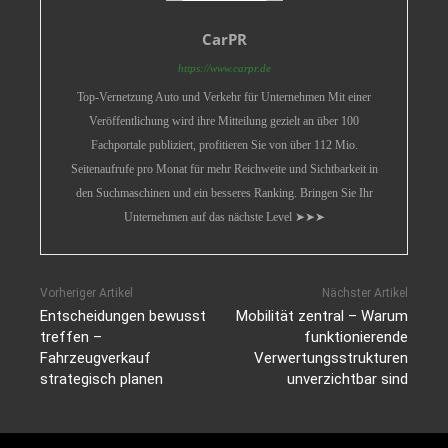
CarPR
https://www.carpr.de
Top-Vernetzung Auto und Verkehr für Unternehmen Mit einer
Veröffentlichung wird ihre Mitteilung gezielt an über 100
Fachportale publiziert, profitieren Sie von über 112 Mio.
Seitenaufrufe pro Monat für mehr Reichweite und Sichtbarkeit in
den Suchmaschinen und ein besseres Ranking. Bringen Sie Ihr
Unternehmen auf das nächste Level ➤➤➤
Vorheriger Artikel
Nächster Artikel
Entscheidungen bewusst
Mobilität zentral – Warum
treffen –
funktionierende
Fahrzeugverkauf
Verwertungsstrukturen
strategisch planen
unverzichtbar sind