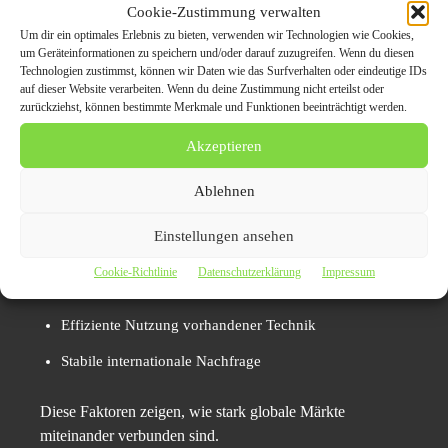
Cookie-Zustimmung verwalten
verlängerte Nutzung
Um dir ein optimales Erlebnis zu bieten, verwenden wir Technologien wie Cookies,
um Geräteinformationen zu speichern und/oder darauf zuzugreifen. Wenn du diesen
Technologien zustimmst, können wir Daten wie das Surfverhalten oder eindeutige IDs
Die längere Nutzung von Fahrzeugen im Ausland hat
auf dieser Website verarbeiten. Wenn du deine Zustimmung nicht erteilst oder
auch ökologische Vorteile. Jede Weiterverwendung
zurückziehst, können bestimmte Merkmale und Funktionen beeinträchtigt werden.
reduziert die Notwendigkeit einer energieintensiven
Akzeptieren
Neuproduktion. Ressourcen werden effizient eingesetzt,
und der Lebenszyklus bestehender Materialien wird
Ablehnen
maximiert.
Einstellungen ansehen
Verlängerung der Fahrzeuglebensdauer
Cookie-Richtlinie
Datenschutzerklärung
Impressum
Reduzierung von Produktionsaufwand
Effiziente Nutzung vorhandener Technik
Stabile internationale Nachfrage
Diese Faktoren zeigen, wie stark globale Märkte
miteinander verbunden sind.