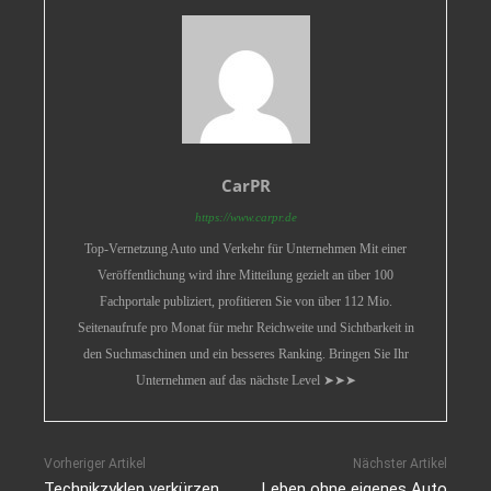
CarPR
https://www.carpr.de
Top-Vernetzung Auto und Verkehr für Unternehmen Mit einer
Veröffentlichung wird ihre Mitteilung gezielt an über 100
Fachportale publiziert, profitieren Sie von über 112 Mio.
Seitenaufrufe pro Monat für mehr Reichweite und Sichtbarkeit in
den Suchmaschinen und ein besseres Ranking. Bringen Sie Ihr
Unternehmen auf das nächste Level ➤➤➤
Vorheriger Artikel
Nächster Artikel
Technikzyklen verkürzen
Leben ohne eigenes Auto