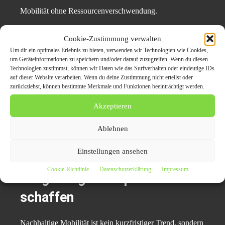
Mobilität ohne Ressourcenverschwendung.
Mobilität jenseits des eigenen
Cookie-Zustimmung verwalten
Um dir ein optimales Erlebnis zu bieten, verwenden wir Technologien wie Cookies,
Fahrzeugs
um Geräteinformationen zu speichern und/oder darauf zuzugreifen. Wenn du diesen
Technologien zustimmst, können wir Daten wie das Surfverhalten oder eindeutige IDs
auf dieser Website verarbeiten. Wenn du deine Zustimmung nicht erteilst oder
Nachhaltigkeit umfasst auch alternative
zurückziehst, können bestimmte Merkmale und Funktionen beeinträchtigt werden.
Mobilitätslösungen wie Carsharing, ÖPNV oder
Akzeptieren
Fahrradnutzung. Diese Optionen ergänzen den
nachhaltigen Umgang mit Fahrzeugen.
Ablehnen
Vielfältige Wege der Mobilität nutzen.
Einstellungen ansehen
Cookie-Richtlinie
Datenschutzerklärung
Impressum
Langfristige Perspektiven
schaffen
Nachhaltige Mobilität ist kein kurzfristiger Trend, sondern