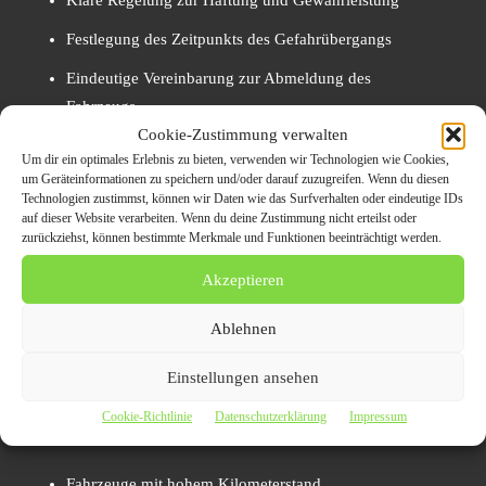
Klare Regelung zur Haftung und Gewährleistung
Festlegung des Zeitpunkts des Gefahrübergangs
Eindeutige Vereinbarung zur Abmeldung des
Fahrzeugs
Cookie-Zustimmung verwalten
Um dir ein optimales Erlebnis zu bieten, verwenden wir Technologien wie Cookies,
Besonders wichtig ist, dass das Fahrzeug nach Übergabe
um Geräteinformationen zu speichern und/oder darauf zuzugreifen. Wenn du diesen
zeitnah ab- oder umgemeldet wird, um Haftungsrisiken zu
Technologien zustimmst, können wir Daten wie das Surfverhalten oder eindeutige IDs
vermeiden.
auf dieser Website verarbeiten. Wenn du deine Zustimmung nicht erteilst oder
zurückziehst, können bestimmte Merkmale und Funktionen beeinträchtigt werden.
Wirtschaftliche Abwägung:
Akzeptieren
Ankauf oder Privatverkauf?
Ablehnen
Ob der
Gebrauchtwagen Ankauf Solingen
Einstellungen ansehen
wirtschaftlich sinnvoll ist, hängt stark vom Fahrzeugtyp
Cookie-Richtlinie
Datenschutzerklärung
Impressum
ab:
Fahrzeuge mit hohem Kilometerstand