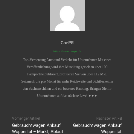
CarPR
https://www.carpr.de
Top-Vernetzung Auto und Verkehr für Unternehmen Mit einer
Veröffentlichung wird ihre Mitteilung gezielt an über 100
Fachportale publiziert, profitieren Sie von über 112 Mio.
Seitenaufrufe pro Monat für mehr Reichweite und Sichtbarkeit in
den Suchmaschinen und ein besseres Ranking. Bringen Sie Ihr
Unternehmen auf das nächste Level ➤➤➤
Vorheriger Artikel
Nächster Artikel
Gebrauchtwagen Ankauf
Gebrauchtwagen Ankauf
Wuppertal – Markt, Ablauf
Wuppertal: