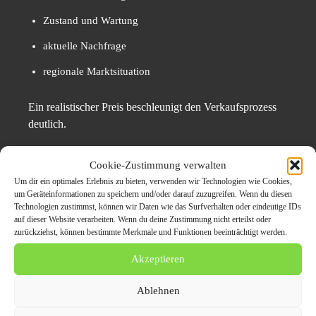
Zustand und Wartung
aktuelle Nachfrage
regionale Marktsituation
Ein realistischer Preis beschleunigt den Verkaufsprozess
deutlich.
Marktbericht
Cookie-Zustimmung verwalten
Um dir ein optimales Erlebnis zu bieten, verwenden wir Technologien wie Cookies,
um Geräteinformationen zu speichern und/oder darauf zuzugreifen. Wenn du diesen
Münster
– Der Markt für Gebrauchtwagen zeigt sich
Technologien zustimmst, können wir Daten wie das Surfverhalten oder eindeutige IDs
stabil. Beobachter berichten von einer konstanten
auf dieser Website verarbeiten. Wenn du deine Zustimmung nicht erteilst oder
zurückziehst, können bestimmte Merkmale und Funktionen beeinträchtigt werden.
Nachfrage nach gebrauchten Fahrzeugen, insbesondere
im urbanen Raum. Verkäufer legen zunehmend Wert auf
Akzeptieren
Transparenz, Geschwindigkeit und rechtliche
Sicherheit
. Der strukturierte Gebrauchtwagen Ankauf
Ablehnen
etabliert sich damit als feste Alternative zum