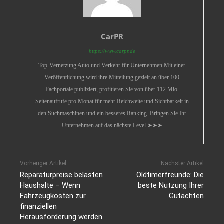
CarPR
https://www.carpr.de
Top-Vernetzung Auto und Verkehr für Unternehmen Mit einer
Veröffentlichung wird ihre Mitteilung gezielt an über 100
Fachportale publiziert, profitieren Sie von über 112 Mio.
Seitenaufrufe pro Monat für mehr Reichweite und Sichtbarkeit in
den Suchmaschinen und ein besseres Ranking. Bringen Sie Ihr
Unternehmen auf das nächste Level ➤➤➤
Vorheriger Artikel
Nächster Artikel
Reparaturpreise belasten
Oldtimerfreunde: Die
Haushalte – Wenn
beste Nutzung Ihrer
Fahrzeugkosten zur
Gutachten
finanziellen
Herausforderung werden