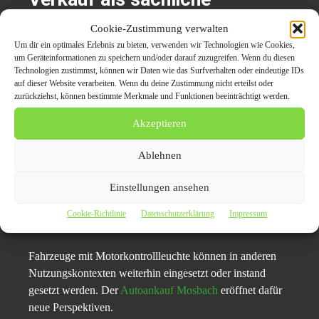
Alternative
Cookie-Zustimmung verwalten
Um dir ein optimales Erlebnis zu bieten, verwenden wir Technologien wie Cookies,
um Geräteinformationen zu speichern und/oder darauf zuzugreifen. Wenn du diesen
Wenn Reparaturen unverhältnismäßig erscheinen, kann
Technologien zustimmst, können wir Daten wie das Surfverhalten oder eindeutige IDs
der Verkauf eine sinnvolle Lösung sein. Über den
auf dieser Website verarbeiten. Wenn du deine Zustimmung nicht erteilst oder
Autoankauf in Mosbach
lassen sich Fahrzeuge auch mit
zurückziehst, können bestimmte Merkmale und Funktionen beeinträchtigt werden.
aktiver Motorkontrollleuchte strukturiert bewerten.
Akzeptieren
Der Ist-Zustand wird berücksichtigt.
Ablehnen
Einstellungen ansehen
Weiterverwendung trotz
Cookie-Richtlinie
Datenschutzerklärung
Impressum
technischer Einschränkungen
Fahrzeuge mit Motorkontrollleuchte können in anderen
Nutzungskontexten weiterhin eingesetzt oder instand
gesetzt werden. Der
Autoankauf Mosbach
eröffnet dafür
neue Perspektiven.