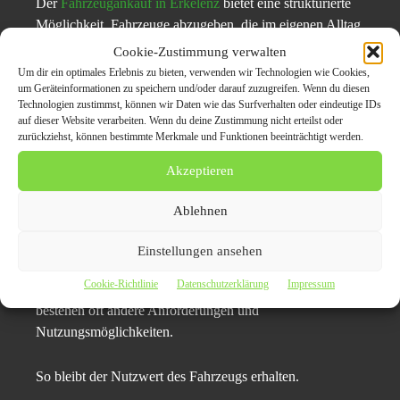
Der
Fahrzeugankauf in Erkelenz
bietet eine strukturierte
Möglichkeit, Fahrzeuge abzugeben, die im eigenen Alltag
keine zentrale Rolle mehr spielen. Der Verkauf erfolgt
Cookie-Zustimmung verwalten
planbar und ohne langwierige Vorbereitung.
Um dir ein optimales Erlebnis zu bieten, verwenden wir Technologien wie Cookies,
um Geräteinformationen zu speichern und/oder darauf zuzugreifen. Wenn du diesen
Technologien zustimmst, können wir Daten wie das Surfverhalten oder eindeutige IDs
Der Schritt wird einfach und übersichtlich umgesetzt.
auf dieser Website verarbeiten. Wenn du deine Zustimmung nicht erteilst oder
zurückziehst, können bestimmte Merkmale und Funktionen beeinträchtigt werden.
Autoexport erweitert die
Akzeptieren
Perspektive
Ablehnen
Der
Autoexport Erkelenz
zeigt, dass Fahrzeuge auch dann
Einstellungen ansehen
sinnvoll weitergegeben werden können, wenn sie lokal
Cookie-Richtlinie
Datenschutzerklärung
Impressum
nicht mehr priorisiert werden. In anderen Märkten
bestehen oft andere Anforderungen und
Nutzungsmöglichkeiten.
So bleibt der Nutzwert des Fahrzeugs erhalten.