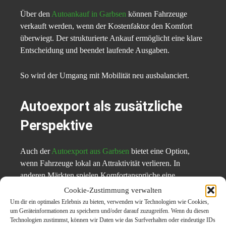
Über den
Autoankauf in Garbsen
können Fahrzeuge
verkauft werden, wenn der Kostenfaktor den Komfort
überwiegt. Der strukturierte Ankauf ermöglicht eine klare
Entscheidung und beendet laufende Ausgaben.
So wird der Umgang mit Mobilität neu ausbalanciert.
Autoexport als zusätzliche
Perspektive
Auch der
Autoexport aus Garbsen
bietet eine Option,
wenn Fahrzeuge lokal an Attraktivität verlieren. In
anderen Märkten spielen Komfortansprüche eine
geringere Rolle, während Funktionalität im Vordergrund
Cookie-Zustimmung verwalten
steht.
Um dir ein optimales Erlebnis zu bieten, verwenden wir Technologien wie Cookies,
um Geräteinformationen zu speichern und/oder darauf zuzugreifen. Wenn du diesen
Technologien zustimmst, können wir Daten wie das Surfverhalten oder eindeutige IDs
Der Export hilft, vorhandene Werte sinnvoll zu nutzen.