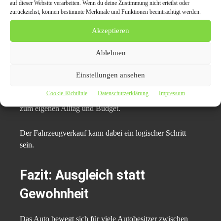
auf dieser Website verarbeiten. Wenn du deine Zustimmung nicht erteilst oder
zurückziehst, können bestimmte Merkmale und Funktionen beeinträchtigt werden.
Bewusster Umgang mit
Akzeptieren
Mobilität
Ablehnen
Das Auto zwischen Komfort und Kosten zu betrachten,
Einstellungen ansehen
führt zu bewussteren Entscheidungen. Mobilität wird
Cookie-Richtlinie
Datenschutzerklärung
Impressum
nicht aufgegeben, sondern gezielt organisiert – passend
zum eigenen Alltag und Budget.
Der Fahrzeugverkauf kann dabei ein logischer Schritt
sein.
Fazit: Ausgleich statt
Gewohnheit
Das Auto bewegt sich für viele Autobesitzer zwischen