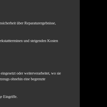
nsicherheit über Reparaturergebnisse,
Werkstattterminen und steigenden Kosten
ingesetzt oder weiterverarbeitet, wo sie
hrzeugs ohnehin eine begrenzte
e Eingriffe.