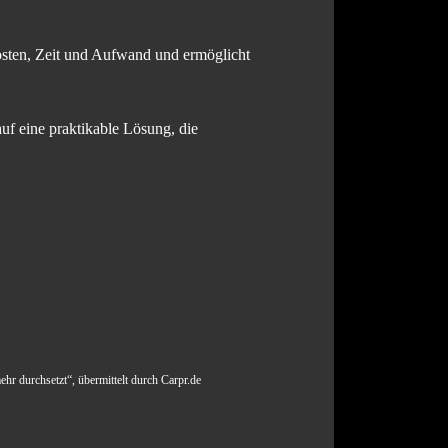
Kosten, Zeit und Aufwand und ermöglicht
uf eine praktikable Lösung, die
hr durchsetzt“, übermittelt durch Carpr.de