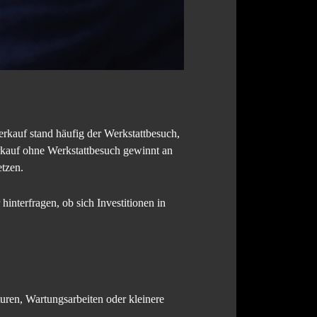
rkauf stand häufig der Werkstattbesuch,
rkauf ohne Werkstattbesuch gewinnt an
etzen.
interfragen, ob sich Investitionen in
turen, Wartungsarbeiten oder kleinere