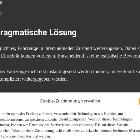
ng
r
 pragmatische Lösung
cht es, Fahrzeuge in ihrem aktuellen Zustand weiterzugeben. Dabei spi
 Einschränkungen vorliegen. Entscheidend ist eine realistische Bewert
ass Fahrzeuge nicht erst instand gesetzt werden müssen, um verkauft 
kompliziert weitergegeben werden.
eile des Verkaufs ohne Werkstatt
Cookie-Zustimmung verwalten
dir ein optimales Erlebnis zu bieten, verwenden wir Technologien wie Cookies, um
chtet, vermeidet zusätzliche Investitionen, deren Nutzen unsicher ist.
äteinformationen zu speichern und/oder darauf zuzugreifen. Wenn du diesen Technologien
bt der finanzielle Aufwand überschaubar.
timmst, können wir Daten wie das Surfverhalten oder eindeutige IDs auf dieser Website
arbeiten. Wenn du deine Zustimmung nicht erteilst oder zurückziehst, können bestimmte Merkm
 Funktionen beeinträchtigt werden.
i absehbar weiterem Reparaturbedarf kann der direkte Verkauf die wirts