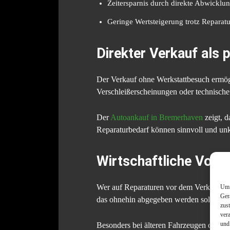
Zeitersparnis durch direkte Abwicklu
Geringe Wertsteigerung trotz Reparatu
Direkter Verkauf als
Der Verkauf ohne Werkstattbesuch ermögli
Verschleißerscheinungen oder technische
Der
Autoankauf in Bremerhaven
zeigt, d
Reparaturbedarf können sinnvoll und un
Wirtschaftliche Vort
Um 
Wer auf Reparaturen vor dem Verkauf verzi
Ger
das ohnehin abgegeben werden soll, blei
zus
ver
und
Besonders bei älteren Fahrzeugen oder be