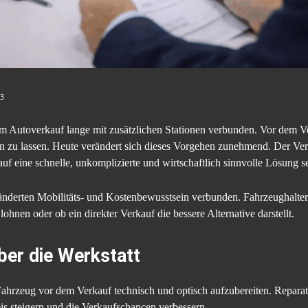
3
m Autoverkauf lange mit zusätzlichen Stationen verbunden. Vor dem Ve
n zu lassen. Heute verändert sich dieses Vorgehen zunehmend. Der Ve
 eine schnelle, unkomplizierte und wirtschaftlich sinnvolle Lösung s
nderten Mobilitäts- und Kostenbewusstsein verbunden. Fahrzeughalter h
ohnen oder ob ein direkter Verkauf die bessere Alternative darstellt.
ber die Werkstatt
in Fahrzeug vor dem Verkauf technisch und optisch aufzubereiten. Repara
is steigern und die Verkaufschancen verbessern.