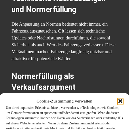
und Normerfüllung
Die Anpassung an Normen bedeutet nicht immer, ein
Fahrzeug auszutauschen. Oft lassen sich technische
Updates oder Nachrüstungen durchführen, die sowohl
Sicherheit als auch Wert des Fahrzeugs verbessern. Diese
Maßnahmen machen Fahrzeuge langfristig nutzbar und
attraktiver für potenzielle Käufer.
Normerfüllung als
Verkaufsargument
Cookie-Zustimmung verwalten
Ist ein Fahrzeug konform mit aktuellen Normen, kann dies
Um dir ein optimales Erlebnis zu bieten, verwenden wir Technologien wie Cookies,
ein starkes Verkaufsargument sein. Käufer schätzen klare
um Geräteinformationen zu speichern und/oder darauf zuzugreifen. Wenn du diesen
Aussagen zu Sicherheits- und Umweltstandards, da sie
Technologien zustimmst, können wir Daten wie das Surfverhalten oder eindeutige IDs
Unsicherheiten reduzieren.
auf dieser Website verarbeiten. Wenn du deine Zustimmung nicht erteilst oder
zurückziehst, können bestimmte Merkmale und Funktionen beeinträchtigt werden.