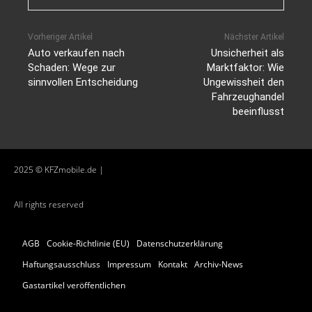
Vorheriger Artikel
Nächster Artikel
Auto verkaufen nach
Unsicherheit als
Schaden: Wege zur
Marktfaktor: Wie
sinnvollen Entscheidung
Ungewissheit den
Fahrzeughandel
beeinflusst
2025 © KFZmobile.de |
All rights reserved
AGB
Cookie-Richtlinie (EU)
Datenschutzerklärung
Haftungsausschluss
Impressum
Kontakt
Archiv-News
Gastartikel veröffentlichen