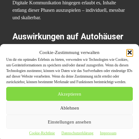
Digitale Kommunikation hingegen erlaubt es, Inhalte
entlang dieser Phasen auszuspielen – individuell, messbar
und skalierbar.
Auswirkungen auf Autohäuser
und Hersteller
Cookie-Zustimmung verwalten
Um dir ein optimales Erlebnis zu bieten, verwenden wir Technologien wie Cookies,
Für Autohäuser bedeutet dieser Wandel eine strategische
um Geräteinformationen zu speichern und/oder darauf zuzugreifen. Wenn du diesen
Technologien zustimmst, können wir Daten wie das Surfverhalten oder eindeutige IDs
Neuausrichtung. Sichtbarkeit entsteht nicht mehr durch
auf dieser Website verarbeiten. Wenn du deine Zustimmung nicht erteilst oder
Schaufenster oder Anzeigenpreise, sondern durch digitale
zurückziehst, können bestimmte Merkmale und Funktionen beeinträchtigt werden.
Präsenz, relevante Inhalte und Auffindbarkeit in
Suchmaschinen.
Akzeptieren
Ablehnen
Hersteller wiederum stehen vor der Aufgabe,
Markenkommunikation und Datenintelligenz zu
Einstellungen ansehen
verbinden. Wer seine Zielgruppen kennt, ihre Fragen
beantwortet und dort präsent ist, wo sie suchen, gewinnt
Cookie-Richtlinie
Datenschutzerklärung
Impressum