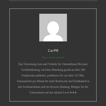
CarPR
https://www.carpr.de
Top-Vernetzung Auto und Verkehr für Unternehmen Mit einer
Veröffentlichung wird ihre Mitteilung gezielt an über 100
Fachportale publiziert, profitieren Sie von über 112 Mio.
Seitenaufrufe pro Monat für mehr Reichweite und Sichtbarkeit in
den Suchmaschinen und ein besseres Ranking. Bringen Sie Ihr
Unternehmen auf das nächste Level ➤➤➤