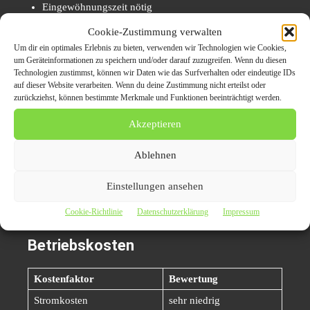
Eingewöhnungszeit nötig
Cookie-Zustimmung verwalten
Das Konzept ist funktional – nicht klassisch.
Um dir ein optimales Erlebnis zu bieten, verwenden wir Technologien wie Cookies,
um Geräteinformationen zu speichern und/oder darauf zuzugreifen. Wenn du diesen
Technologien zustimmst, können wir Daten wie das Surfverhalten oder eindeutige IDs
Kosten & Wirtschaftlichkeit
auf dieser Website verarbeiten. Wenn du deine Zustimmung nicht erteilst oder
zurückziehst, können bestimmte Merkmale und Funktionen beeinträchtigt werden.
Anschaffung
Akzeptieren
Ablehnen
starke Preisanpassungen seit 2023
gute Verfügbarkeit
Einstellungen ansehen
zunehmend konkurrenzfähig zu Verbrennern
Cookie-Richtlinie
Datenschutzerklärung
Impressum
Betriebskosten
Kostenfaktor
Bewertung
Stromkosten
sehr niedrig