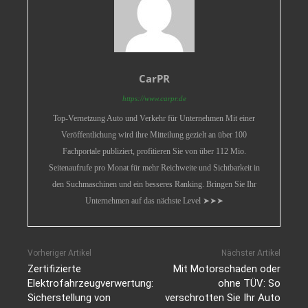
CarPR
https://www.carpr.de
Top-Vernetzung Auto und Verkehr für Unternehmen Mit einer
Veröffentlichung wird ihre Mitteilung gezielt an über 100
Fachportale publiziert, profitieren Sie von über 112 Mio.
Seitenaufrufe pro Monat für mehr Reichweite und Sichtbarkeit in
den Suchmaschinen und ein besseres Ranking. Bringen Sie Ihr
Unternehmen auf das nächste Level ➤➤➤
Vorheriger Artikel
Nächster Artikel
Zertifizierte
Mit Motorschaden oder
Elektrofahrzeugverwertung:
ohne TÜV: So
Sicherstellung von
verschrotten Sie Ihr Auto