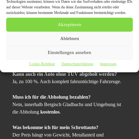
Was für viele wie ein Abschied wirkt, ist in Wirklichkeit
Technologien zustimmst, können wir Daten wie das Surfverhalten oder eindeutige IDs
auf dieser Website verarbeiten. Wenn du deine Zustimmung nicht erteilst oder
ein
Neuanfang für Rohstoffe
, die wieder in den
zurückziehst, können bestimmte Merkmale und Funktionen beeinträchtigt werden.
Kreislauf zurückkehren.
Akzeptieren
FAQ – Häufige Fragen zum
Ablehnen
Autoschrottplatz Bergisch
Einstellungen ansehen
Gladbach
Cookie-Richtlinie
Datenschutzerklärung
Impressum
Kann auch ein Auto ohne TÜV abgeholt werden?
Ja, zu 100 %. Auch komplett fahruntüchtige Fahrzeuge.
Muss ich für die Abholung bezahlen?
Nein, innerhalb Bergisch Gladbachs und Umgebung ist
die Abholung
kostenlos
.
Was bekomme ich für mein Schrottauto?
Der Preis hängt von Gewicht, Metallanteil und