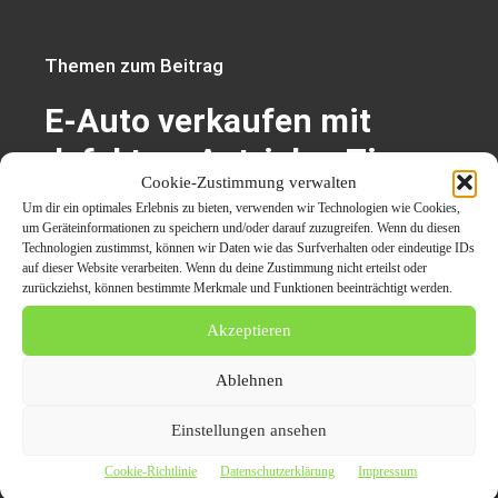
Themen zum Beitrag
E-Auto verkaufen mit
defektem Antrieb – Tipps
Cookie-Zustimmung verwalten
für eine unkomplizierte
Um dir ein optimales Erlebnis zu bieten, verwenden wir Technologien wie Cookies,
um Geräteinformationen zu speichern und/oder darauf zuzugreifen. Wenn du diesen
Abwicklung und sofortige
Technologien zustimmst, können wir Daten wie das Surfverhalten oder eindeutige IDs
auf dieser Website verarbeiten. Wenn du deine Zustimmung nicht erteilst oder
Auszahlung
zurückziehst, können bestimmte Merkmale und Funktionen beeinträchtigt werden.
Akzeptieren
E-Auto
E-Auto mit Motorschaden
Ablehnen
Motorschaden
Einstellungen ansehen
Cookie-Richtlinie
Datenschutzerklärung
Impressum