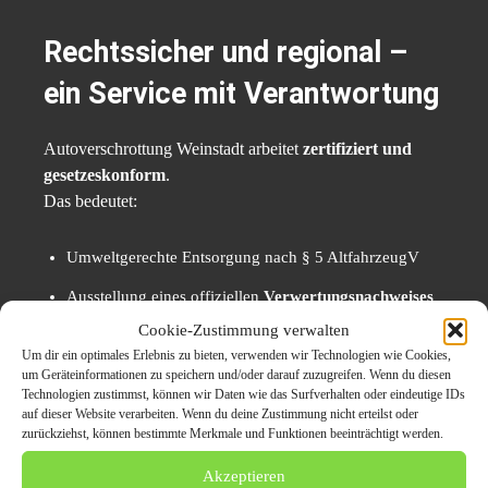
Rechtssicher und regional –
ein Service mit Verantwortung
Autoverschrottung Weinstadt arbeitet
zertifiziert und
gesetzeskonform
.
Das bedeutet:
Umweltgerechte Entsorgung nach § 5 AltfahrzeugV
Ausstellung eines offiziellen
Verwertungsnachweises
Cookie-Zustimmung verwalten
Meldung an die Zulassungsstelle (auf Wunsch
Um dir ein optimales Erlebnis zu bieten, verwenden wir Technologien wie Cookies,
inklusive Abmeldung)
um Geräteinformationen zu speichern und/oder darauf zuzugreifen. Wenn du diesen
Technologien zustimmst, können wir Daten wie das Surfverhalten oder eindeutige IDs
auf dieser Website verarbeiten. Wenn du deine Zustimmung nicht erteilst oder
So wird der gesamte Prozess für den Fahrzeughalter
zurückziehst, können bestimmte Merkmale und Funktionen beeinträchtigt werden.
rechtlich sicher, transparent und ohne Risiko
.
Akzeptieren