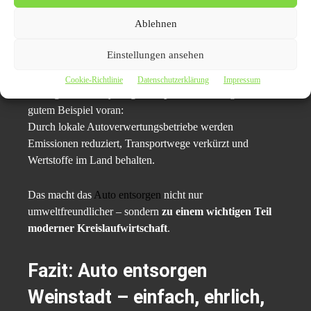
Weinstadt als Beispiel für
Ablehnen
nachhaltige Mobilität
Einstellungen ansehen
Immer mehr Kommunen in Baden-Württemberg setzen
Cookie-Richtlinie
Datenschutzerklärung
Impressum
auf
regionale Recyclingkonzepte
. Weinstadt geht mit
gutem Beispiel voran:
Durch lokale Autoverwertungsbetriebe werden
Emissionen reduziert, Transportwege verkürzt und
Wertstoffe im Land behalten.
Das macht das
Auto entsorgen
nicht nur
umweltfreundlicher – sondern
zu einem wichtigen Teil
moderner Kreislaufwirtschaft
.
Fazit: Auto entsorgen
Weinstadt – einfach, ehrlich,