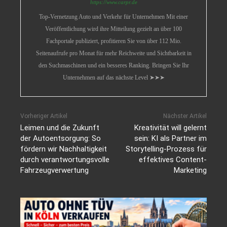
https://www.carpr.de
Top-Vernetzung Auto und Verkehr für Unternehmen Mit einer
Veröffentlichung wird ihre Mitteilung gezielt an über 100
Fachportale publiziert, profitieren Sie von über 112 Mio.
Seitenaufrufe pro Monat für mehr Reichweite und Sichtbarkeit in
den Suchmaschinen und ein besseres Ranking. Bringen Sie Ihr
Unternehmen auf das nächste Level ➤➤➤
Vorheriger Artikel
Nächster Artikel
Leimen und die Zukunft
Kreativität will gelernt
der Autoentsorgung: So
sein: KI als Partner im
fördern wir Nachhaltigkeit
Storytelling-Prozess für
durch verantwortungsvolle
effektives Content-
Fahrzeugverwertung
Marketing