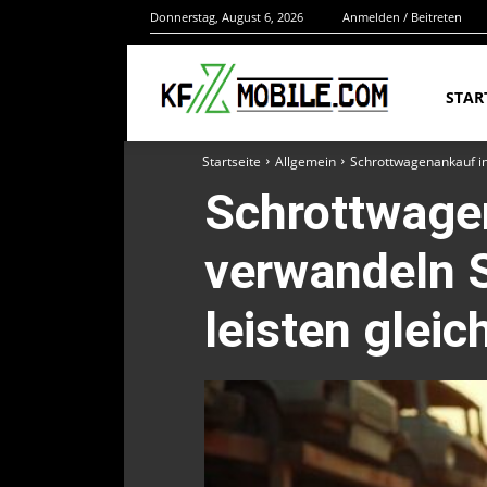
Donnerstag, August 6, 2026
Anmelden / Beitreten
STAR
Startseite
Allgemein
Schrottwagenankauf in 
Schrottwage
verwandeln S
leisten glei