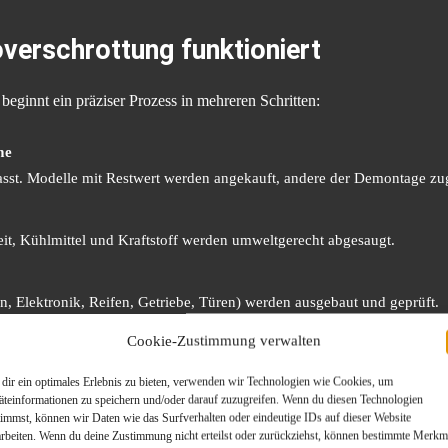
verschrottung funktioniert
eginnt ein präziser Prozess in mehreren Schritten:
me
asst. Modelle mit Restwert werden angekauft, andere der Demontage zu
eit, Kühlmittel und Kraftstoff werden umweltgerecht abgesaugt.
, Elektronik, Reifen, Getriebe, Türen) werden ausgebaut und geprüft.
Cookie-Zustimmung verwalten
sst, geschreddert und an Schmelzwerke weitergegeben.
dir ein optimales Erlebnis zu bieten, verwenden wir Technologien wie Cookies, um
äteinformationen zu speichern und/oder darauf zuzugreifen. Wenn du diesen Technologien
95 % wiederverwertbare Materialien
, die direkt in die Industrie zurüc
timmst, können wir Daten wie das Surfverhalten oder eindeutige IDs auf dieser Website
arbeiten. Wenn du deine Zustimmung nicht erteilst oder zurückziehst, können bestimmte Merkm