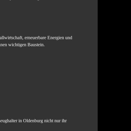
lwirtschaft, erneuerbare Energien und
einen wichtigen Baustein.
eughalter in Oldenburg nicht nur ihr