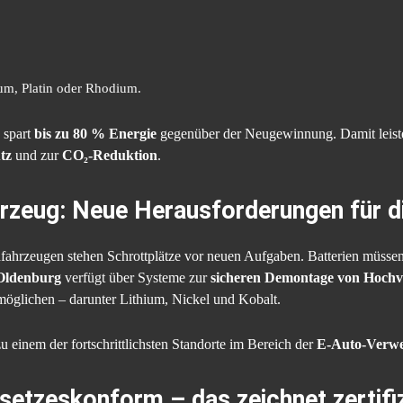
ium, Platin oder Rhodium.
 spart
bis zu 80 % Energie
gegenüber der Neugewinnung. Damit leiste
tz
und zur
CO₂-Reduktion
.
rzeug: Neue Herausforderungen für 
ahrzeugen stehen Schrottplätze vor neuen Aufgaben. Batterien müssen 
 Oldenburg
verfügt über Systeme zur
sicheren Demontage von Hochvo
öglichen – darunter Lithium, Nickel und Kobalt.
 einem der fortschrittlichsten Standorte im Bereich der
E-Auto-Verw
esetzeskonform – das zeichnet zertifi