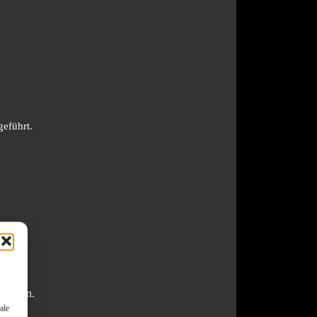
geführt.
kfließen.
ale