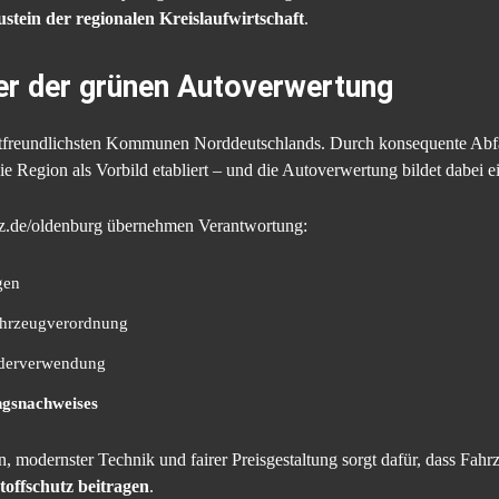
ustein der regionalen Kreislaufwirtschaft
.
ter der grünen Autoverwertung
tfreundlichsten Kommunen Norddeutschlands. Durch konsequente Abfal
ie Region als Vorbild etabliert – und die Autoverwertung bildet dabei 
latz.de/oldenburg übernehmen Verantwortung:
gen
ahrzeugverordnung
ederverwendung
ungsnachweises
odernster Technik und fairer Preisgestaltung sorgt dafür, dass Fahrz
toffschutz beitragen
.