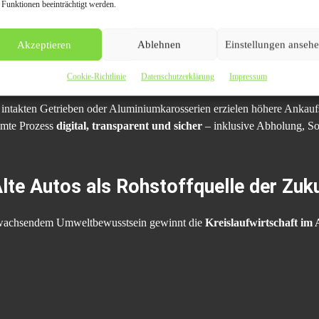
 Funktionen beeinträchtigt werden.
n Oldenburg – aus Alt wird Wert
Akzeptieren
Ablehnen
Einstellungen anseh
h selbst Fahrzeuge mit
Motorschaden, Totalschaden oder ohne TÜV
faire Restwerte – abhängig von Marke, Gewicht, Modell und Zustand.
Cookie-Richtlinie
Datenschutzerklärung
Impressum
intakten Getrieben oder Aluminiumkarosserien erzielen höhere Ankaufs
amte Prozess
digital, transparent und sicher
– inklusive Abholung, So
Alte Autos als Rohstoffquelle der Zuk
nd wachsendem Umweltbewusstsein gewinnt die
Kreislaufwirtschaft im