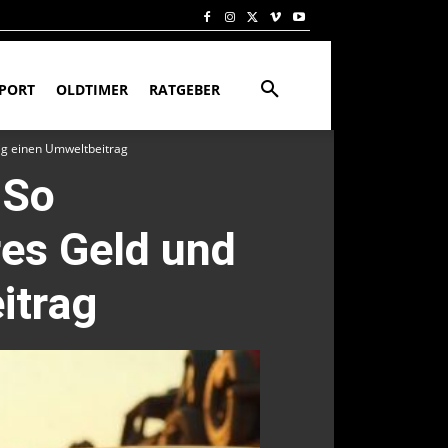
PORT
OLDTIMER
RATGEBER
tig einen Umweltbeitrag
 So
res Geld und
itrag