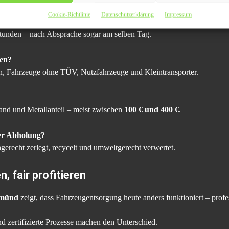
Cookie-Richtlinie
Datenschutzerklärung
Impressum
Stunden – nach Absprache sogar am selben Tag.
en?
n, Fahrzeuge ohne TÜV, Nutzfahrzeuge und Kleintransporter.
tand und Metallanteil – meist zwischen
100 € und 400 €
.
er Abholung?
chgerecht zerlegt, recycelt und umweltgerecht verwertet.
, fair profitieren
Gmünd
zeigt, dass Fahrzeugentsorgung heute anders funktioniert – profes
d zertifizierte Prozesse machen den Unterschied.