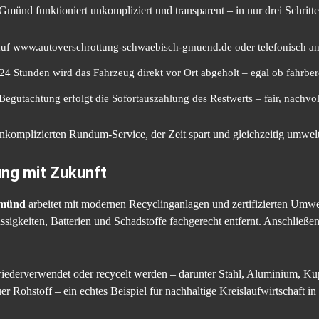
ünd funktioniert unkompliziert und transparent – in nur drei Schritte
uf www.autoverschrottung-schwaebisch-gmuend.de oder telefonisch an
4 Stunden wird das Fahrzeug direkt vor Ort abgeholt – egal ob fahrbere
egutachtung erfolgt die Sofortauszahlung des Restwerts – fair, nachvo
komplizierten Rundum-Service, der Zeit spart und gleichzeitig umwel
ng mit Zukunft
Gmünd
arbeitet mit modernen Recyclinganlagen und zertifizierten Umwe
üssigkeiten, Batterien und Schadstoffe fachgerecht entfernt. Anschließ
ederverwendet oder recycelt werden – darunter Stahl, Aluminium, Kup
uer Rohstoff – ein echtes Beispiel für nachhaltige Kreislaufwirtschaft 