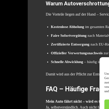
Warum Autoverschrottung
Die Vorteile liegen auf der Hand – Servi
Kostenlose Abholung
im gesamten R
Faire Sofortvergütung
nach Material
Zertifizierte Entsorgung
nach EU-Ric
Offizieller Verwertungsnachweis
zur
Schnelle Abwicklung
– häufig innerha
Um 
Damit wird aus der Pflicht zur Entsorg
Ger
zus
ver
FAQ – Häufige Frage
und
Mein Auto fährt nicht – wird es trotz
Ja, selbstverständlich. Auch nicht fahrbe