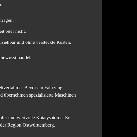
n:
fragen.
it oder nicht.
llziehbar und ohne versteckte Kosten.
tbewusst handelt.
ltverfahren. Bevor ein Fahrzeug
end übernehmen spezialisierte Maschinen
fer und wertvolle Katalysatoren. So
in der Region Ostwürttemberg.