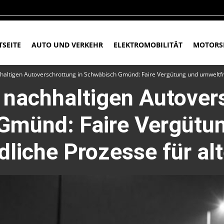
TSEITE
AUTO UND VERKEHR
ELEKTROMOBILITÄT
MOTORS
hhaltigen Autoverschrottung in Schwäbisch Gmünd: Faire Vergütung und umweltfr
r nachhaltigen Autover
Gmünd: Faire Vergütu
liche Prozesse für al