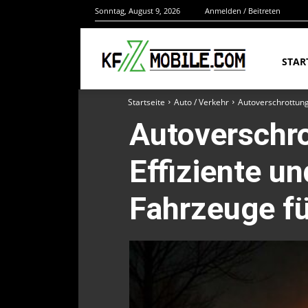
Sonntag, August 9, 2026
Anmelden / Beitreten
STAR
Startseite
Auto / Verkehr
Autoverschrottung
Autoverschro
Effiziente u
Fahrzeuge f