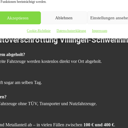
 Funktionen beeinträchtigt werden.
rhalb von 24 Stunden
Akzeptieren
Ablehnen
Einstellungen anseh
nicht nur einen Beitrag zum Umweltschutz, sondern profitiert auch finan
Cookie-Richtlinie
Datenschutzerklärung
Impressum
utoverschrottung Villingen-Schwenni
dem abgeholt?
reite Fahrzeuge werden kostenlos direkt vor Ort abgeholt.
ft sogar am selben Tag.
en?
Fahrzeuge ohne TÜV, Transporter und Nutzfahrzeuge.
d Metallanteil ab – in vielen Fällen zwischen
100 € und 400 €
.