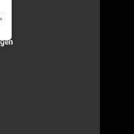
en
ziell.
ngen