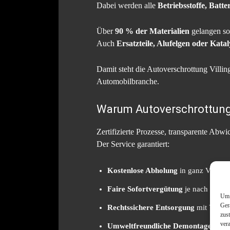
Dabei werden alle
Betriebsstoffe, Batt
Über
90 % der Materialien
gelangen so
Auch
Ersatzteile, Alufelgen oder Kata
Damit steht die Autoverschrottung Villin
Automobilbranche.
Warum Autoverschrottung 
Zertifizierte Prozesse, transparente Ab
Der Service garantiert:
Kostenlose Abholung
in ganz Villin
Faire Sofortvergütung
je nach Fahrze
Um 
Ger
Rechtssichere Entsorgung
mit Verwe
zus
ver
Umweltfreundliche Demontage
nach 