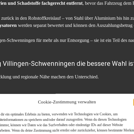
erien und Schadstoffe fachgerecht entfernt
, bevor das Fahrzeug dem 
 zurück in den Rohstoffkreislauf – von Stahl über Aluminium bis hin 
lysatoren
werden separat bewertet und können den Auszahlungsbetrag d
gen-Schwenningen für mehr als nur Entsorgung – sie ist ein Teil des na
Villingen-Schwenningen die bessere Wahl is
wicklung und regionale Nähe machen den Unterschied.
gen-Schwenningen und Umgebung
Cookie-Zustimmung verwalten
ugwert und Materialanteil
dir ein optimales Erlebnis zu bieten, verwenden wir Technologien wie Cookies, um
äteinformationen zu speichern und/oder darauf zuzugreifen. Wenn du diesen Technologien
rtungsnachweis
timmst, können wir Daten wie das Surfverhalten oder eindeutige IDs auf dieser Website
arbeiten. Wenn du deine Zustimmung nicht erteilst oder zurückziehst, können bestimmte Merkm
EU-Richtlinie