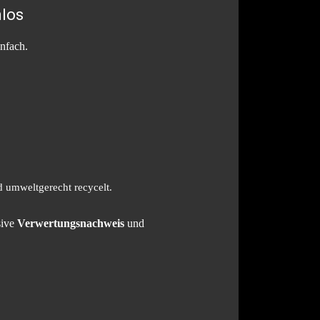
nlos
infach.
 umweltgerecht recycelt.
sive
Verwertungsnachweis
und