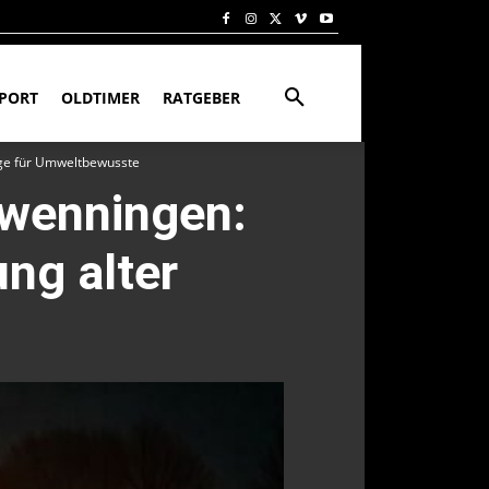
PORT
OLDTIMER
RATGEBER
euge für Umweltbewusste
hwenningen:
ung alter