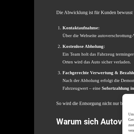
Die Abwicklung ist für Kunden bewusst un
Kontaktaufnahme:
Über die Webseite autoverschrottung
Kostenlose Abholung:
Ein Team holt das Fahrzeug termingere
Orten wird das Auto sicher verladen.
Fachgerechte Verwertung & Bezahl
Nach der Abholung erfolgt die Demonta
Fahrzeugwert – eine
Sofortzahlung i
So wird die Entsorgung nicht nur bequem
Um 
Warum sich Autoversc
Ger
zus
ver