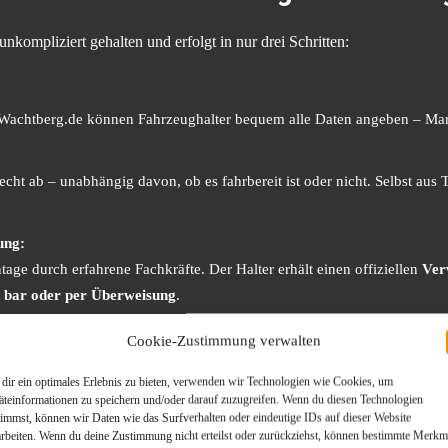
kompliziert gehalten und erfolgt in nur drei Schritten:
-Wachtberg.de können Fahrzeughalter bequem alle Daten angeben – Mar
cht ab – unabhängig davon, ob es fahrbereit ist oder nicht. Selbst aus
ung:
ge durch erfahrene Fachkräfte. Der Halter erhält einen offiziellen
Ver
n bar oder per Überweisung
.
Cookie-Zustimmung verwalten
, sondern auch rechtssicher und transparent abgewickelt.
dir ein optimales Erlebnis zu bieten, verwenden wir Technologien wie Cookies, um
hrottung in Wachtberg lohnt
äteinformationen zu speichern und/oder darauf zuzugreifen. Wenn du diesen Technologien
timmst, können wir Daten wie das Surfverhalten oder eindeutige IDs auf dieser Website
arbeiten. Wenn du deine Zustimmung nicht erteilst oder zurückziehst, können bestimmte Merkm