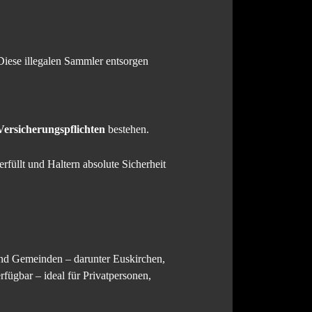
Diese illegalen Sammler entsorgen
Versicherungspflichten
bestehen.
erfüllt und Haltern absolute Sicherheit
und Gemeinden – darunter Euskirchen,
rfügbar – ideal für Privatpersonen,