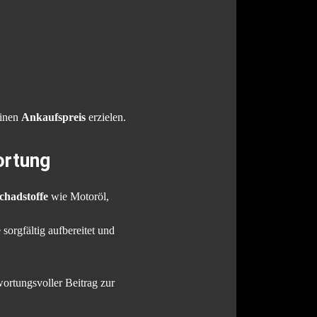
einen
Ankaufspreis
erzielen.
ortung
chadstoffe
wie Motoröl,
sorgfältig aufbereitet und
wortungsvoller Beitrag zur