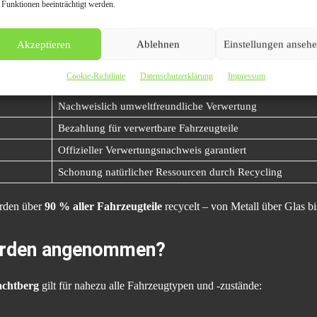
 Funktionen beeinträchtigt werden.
cht, es einfach zu entsorgen. Es bedeutet,
Rohstoffe nachhaltig zu rec
rteil zu profitieren.
Akzeptieren
Ablehnen
Einstellungen anseh
Beschreibung
Cookie-Richtlinie
Datenschutzerklärung
Impressum
Kein Transportaufwand für den Halter
Nachweislich umweltfreundliche Verwertung
Bezahlung für verwertbare Fahrzeugteile
Offizieller Verwertungsnachweis garantiert
Schonung natürlicher Ressourcen durch Recycling
rden über
90 % aller Fahrzeugteile
recycelt – von Metall über Glas bi
erden angenommen?
achtberg
gilt für nahezu alle Fahrzeugtypen und -zustände: