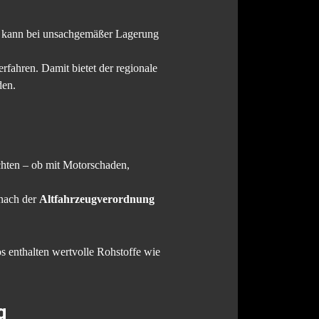
nd kann bei unsachgemäßer Lagerung
fahren. Damit bietet der regionale
den.
öchten – ob mit Motorschaden,
 nach der
Altfahrzeugverordnung
s enthalten wertvolle Rohstoffe wie
g