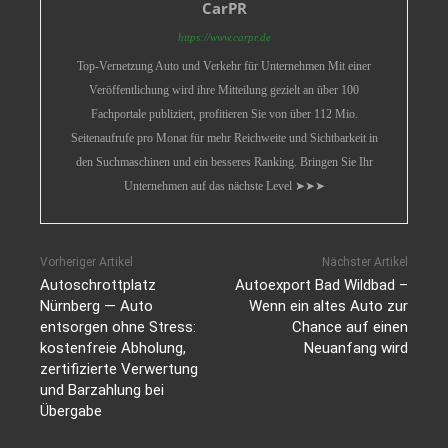
CarPR
https://www.carpr.de
Top-Vernetzung Auto und Verkehr für Unternehmen Mit einer
Veröffentlichung wird ihre Mitteilung gezielt an über 100
Fachportale publiziert, profitieren Sie von über 112 Mio.
Seitenaufrufe pro Monat für mehr Reichweite und Sichtbarkeit in
den Suchmaschinen und ein besseres Ranking. Bringen Sie Ihr
Unternehmen auf das nächste Level ➤➤➤
Vorheriger Artikel
Nächster Artikel
Autoschrottplatz
Autoexport Bad Wildbad –
Nürnberg — Auto
Wenn ein altes Auto zur
entsorgen ohne Stress:
Chance auf einen
kostenfreie Abholung,
Neuanfang wird
zertifizierte Verwertung
und Barzahlung bei
Übergabe