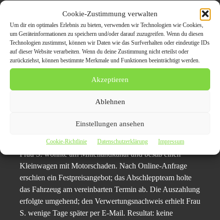
Kein Inserate-Stress:
Keine Besichtigungstermine mit
Cookie-Zustimmung verwalten
Fremden.
Um dir ein optimales Erlebnis zu bieten, verwenden wir Technologien wie Cookies,
um Geräteinformationen zu speichern und/oder darauf zuzugreifen. Wenn du diesen
Kostenfreie Logistik:
Abholung entfällt als
Technologien zustimmst, können wir Daten wie das Surfverhalten oder eindeutige IDs
Zusatzaufwand.
auf dieser Website verarbeiten. Wenn du deine Zustimmung nicht erteilst oder
zurückziehst, können bestimmte Merkmale und Funktionen beeinträchtigt werden.
Nachhaltige Verwertung:
Umweltgerechte Entsorgung
Akzeptieren
mit Nachweis.
Ablehnen
Praxisbeispiel — aus dem
Einstellungen ansehen
Alltag
Cookie-Richtlinie
Datenschutzerklärung
Impressum
Frau S. wohnte am Mittellandkanal und besaß einen
Kleinwagen mit Motorschaden. Nach Online-Anfrage
erschien ein Festpreisangebot; das Abschleppteam holte
das Fahrzeug am vereinbarten Termin ab. Die Auszahlung
erfolgte umgehend; den Verwertungsnachweis erhielt Frau
S. wenige Tage später per E-Mail. Resultat: keine