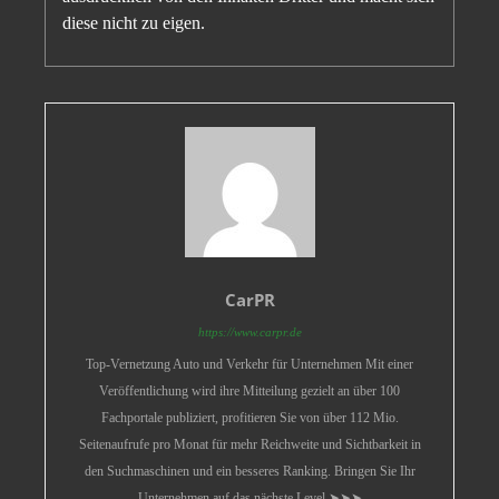
diese nicht zu eigen.
CarPR
https://www.carpr.de
Top-Vernetzung Auto und Verkehr für Unternehmen Mit einer
Veröffentlichung wird ihre Mitteilung gezielt an über 100
Fachportale publiziert, profitieren Sie von über 112 Mio.
Seitenaufrufe pro Monat für mehr Reichweite und Sichtbarkeit in
den Suchmaschinen und ein besseres Ranking. Bringen Sie Ihr
Unternehmen auf das nächste Level ➤➤➤