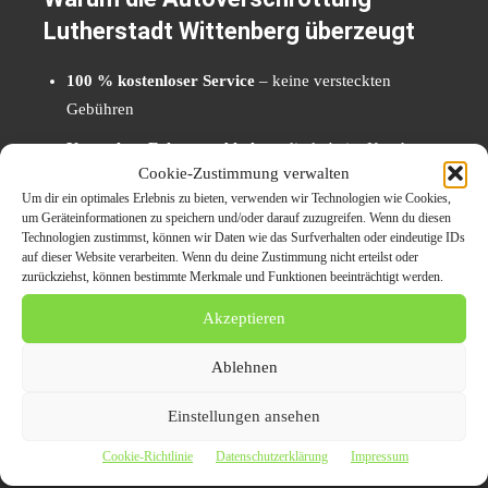
Lutherstadt Wittenberg überzeugt
100 % kostenloser Service
– keine versteckten
Gebühren
Kostenlose Fahrzeugabholung
direkt beim Kunden
Cookie-Zustimmung verwalten
Zertifizierte Entsorgung
nach Umwelt- und
Um dir ein optimales Erlebnis zu bieten, verwenden wir Technologien wie Cookies,
Recyclingrichtlinien
um Geräteinformationen zu speichern und/oder darauf zuzugreifen. Wenn du diesen
Technologien zustimmst, können wir Daten wie das Surfverhalten oder eindeutige IDs
Offizieller Verwertungsnachweis
für rechtliche
auf dieser Website verarbeiten. Wenn du deine Zustimmung nicht erteilst oder
zurückziehst, können bestimmte Merkmale und Funktionen beeinträchtigt werden.
Sicherheit
Akzeptieren
Schnelle Bearbeitung
– in wenigen Tagen ist das
Fahrzeug entsorgt
Ablehnen
Dieser Service vereint
Komfort, Nachhaltigkeit und
Einstellungen ansehen
Transparenz
– genau das, was moderne Fahrzeughalter
Cookie-Richtlinie
Datenschutzerklärung
Impressum
heute suchen.