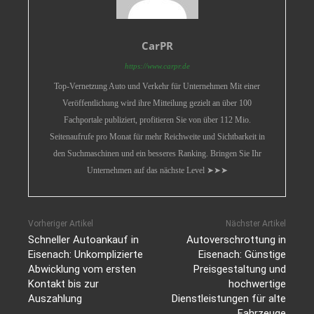
CarPR
https://www.carpr.de
Top-Vernetzung Auto und Verkehr für Unternehmen Mit einer
Veröffentlichung wird ihre Mitteilung gezielt an über 100
Fachportale publiziert, profitieren Sie von über 112 Mio.
Seitenaufrufe pro Monat für mehr Reichweite und Sichtbarkeit in
den Suchmaschinen und ein besseres Ranking. Bringen Sie Ihr
Unternehmen auf das nächste Level ➤➤➤
Vorheriger Artikel
Nächster Artikel
Schneller Autoankauf in
Autoverschrottung in
Eisenach: Unkomplizierte
Eisenach: Günstige
Abwicklung vom ersten
Preisgestaltung und
Kontakt bis zur
hochwertige
Auszahlung
Dienstleistungen für alte
Fahrzeuge