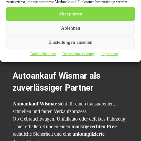
zurückziehst, können bestimmte Merkmale und Funktionen beeinträchtigt werden.
3. Muss ich mein Auto selbst abmelden?
Nein, die Abmeldung wird komplett übernommen.
Akzeptieren
Kunden erhalten eine Bestätigung.
Ablehnen
4. Werden auch Firmenfahrzeuge oder Fuhrparks
angekauft?
Einstellungen ansehen
Ja, Autoankauf Wismar bietet auch Lösungen für
Cookie-Richtlinie
Datenschutzerklärung
Impressum
Unternehmen und Flottenkunden.
Autoankauf Wismar als
zuverlässiger Partner
Autoankauf Wismar
steht für einen transparenten,
schnellen und fairen Verkaufsprozess.
Ob Gebrauchtwagen, Unfallauto oder defektes Fahrzeug
– hier erhalten Kunden einen
marktgerechten Preis
,
rechtliche Sicherheit und eine
unkomplizierte