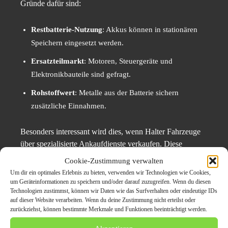
Gründe dafür sind:
Restbatterie-Nutzung
: Akkus können in stationären
Speichern eingesetzt werden.
Ersatzteilmarkt
: Motoren, Steuergeräte und
Elektronikbauteile sind gefragt.
Rohstoffwert
: Metalle aus der Batterie sichern
zusätzliche Einnahmen.
Besonders interessant wird dies, wenn Halter Fahrzeuge
über spezialisierte Ankaufdienste verkaufen. Diese
kalkulieren den Wert nicht nur auf Basis des Fahrzeugs,
Cookie-Zustimmung verwalten
sondern auch unter Einbezug der Batterie.
Um dir ein optimales Erlebnis zu bieten, verwenden wir Technologien wie Cookies,
um Geräteinformationen zu speichern und/oder darauf zuzugreifen. Wenn du diesen
Technologien zustimmst, können wir Daten wie das Surfverhalten oder eindeutige IDs
Fallbeispiel: Recycling eines 8
auf dieser Website verarbeiten. Wenn du deine Zustimmung nicht erteilst oder
zurückziehst, können bestimmte Merkmale und Funktionen beeinträchtigt werden.
Jahre alten E-Autos