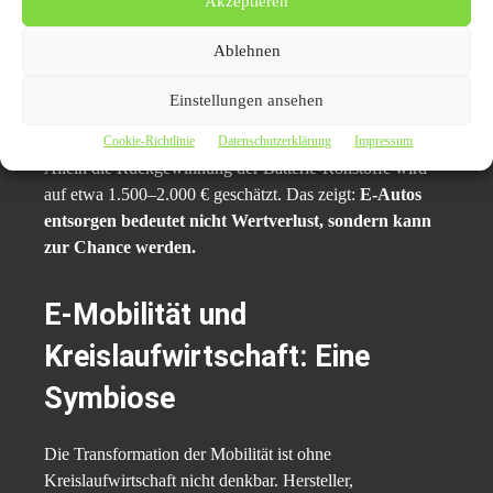
Akzeptieren
Ein Elektroauto mit einer Laufleistung von 160.000 km
Ablehnen
und einer Restkapazität der Batterie von 70 % ist in
Deutschland kaum noch marktfähig. Auf dem
Einstellungen ansehen
internationalen Markt kann es jedoch als Teileträger oder
für Second-Life-Nutzung noch 4.000–5.000 € erzielen.
Cookie-Richtlinie
Datenschutzerklärung
Impressum
Allein die Rückgewinnung der Batterie-Rohstoffe wird
auf etwa 1.500–2.000 € geschätzt. Das zeigt:
E-Autos
entsorgen bedeutet nicht Wertverlust, sondern kann
zur Chance werden.
E-Mobilität und
Kreislaufwirtschaft: Eine
Symbiose
Die Transformation der Mobilität ist ohne
Kreislaufwirtschaft nicht denkbar. Hersteller,