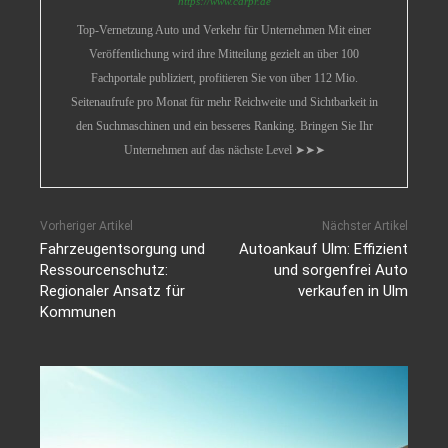
https://www.carpr.de
Top-Vernetzung Auto und Verkehr für Unternehmen Mit einer
Veröffentlichung wird ihre Mitteilung gezielt an über 100
Fachportale publiziert, profitieren Sie von über 112 Mio.
Seitenaufrufe pro Monat für mehr Reichweite und Sichtbarkeit in
den Suchmaschinen und ein besseres Ranking. Bringen Sie Ihr
Unternehmen auf das nächste Level ➤➤➤
Vorheriger Artikel
Nächster Artikel
Fahrzeugentsorgung und
Autoankauf Ulm: Effizient
Ressourcenschutz:
und sorgenfrei Auto
Regionaler Ansatz für
verkaufen in Ulm
Kommunen