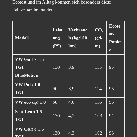
Ecotest und im Alltag konnten sich besonders diese
Fahrzeuge behaupten:
Ecote
Leist
Verbrauc
CO₂
st-
Modell
ung
h (kg/100
(g/k
Punkt
(PS)
km)
m)
e
VW Golf 7 1.5
TGI
130
3,9
115
95
BlueMotion
VW Polo 1.0
90
3,9
114
95
TGI
VW eco up! 1.0
68
4,0
116
95
Seat Leon 1.5
130
4,2
103
91
TGI
VW Golf 8 1.5
130
4,3
102
93
TGI