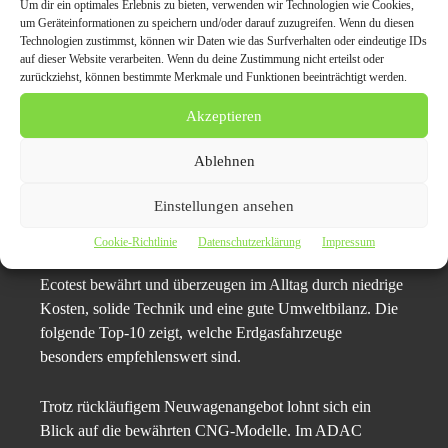
Um dir ein optimales Erlebnis zu bieten, verwenden wir Technologien wie Cookies,
Wird H-Gas oder L-Gas angeboten?
(H-Gas bringt
um Geräteinformationen zu speichern und/oder darauf zuzugreifen. Wenn du diesen
mehr Reichweite, L-Gas ist günstiger, aber weniger
Technologien zustimmst, können wir Daten wie das Surfverhalten oder eindeutige IDs
auf dieser Website verarbeiten. Wenn du deine Zustimmung nicht erteilst oder
effizient.)
zurückziehst, können bestimmte Merkmale und Funktionen beeinträchtigt werden.
Akzeptieren
Top-10-Gebrauchtwagen:
Beliebte Erdgasmodelle
Ablehnen
Einstellungen ansehen
Auch wenn Neuwagen mit CNG-Antrieb kaum noch
produziert werden, bleibt der Gebrauchtwagenmarkt
Cookie-Richtlinie
Datenschutzerklärung
Impressum
interessant. Zahlreiche Modelle haben sich im ADAC
Ecotest bewährt und überzeugen im Alltag durch niedrige
Kosten, solide Technik und eine gute Umweltbilanz. Die
folgende Top-10 zeigt, welche Erdgasfahrzeuge
besonders empfehlenswert sind.
Trotz rückläufigem Neuwagenangebot lohnt sich ein
Blick auf die bewährten CNG-Modelle. Im ADAC