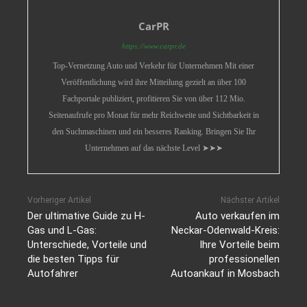
CarPR
https://www.carpr.de
Top-Vernetzung Auto und Verkehr für Unternehmen Mit einer
Veröffentlichung wird ihre Mitteilung gezielt an über 100
Fachportale publiziert, profitieren Sie von über 112 Mio.
Seitenaufrufe pro Monat für mehr Reichweite und Sichtbarkeit in
den Suchmaschinen und ein besseres Ranking. Bringen Sie Ihr
Unternehmen auf das nächste Level ➤➤➤
Vorheriger Artikel
Nächster Artikel
Der ultimative Guide zu H-
Auto verkaufen im
Gas und L-Gas:
Neckar-Odenwald-Kreis:
Unterschiede, Vorteile und
Ihre Vorteile beim
die besten Tipps für
professionellen
Autofahrer
Autoankauf in Mosbach