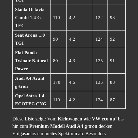
Skoda Octavia
Combi 1.4 G-
110
4,2
122
93
TEC
Seat Arona 1.0
90
4,2
124
92
TGI
Fiat Panda
Twinair Natural
80
4,3
125
91
Power
Audi A4 Avant
170
4,6
135
88
g-tron
Opel Astra 1.4
110
4,2
124
87
ECOTEC CNG
Diese Liste zeigt: Vom
Kleinwagen wie VW eco up!
bis
hin zum
Premium-Modell Audi A4 g-tron
decken
Erdgasautos ein breites Spektrum ab. Besonders