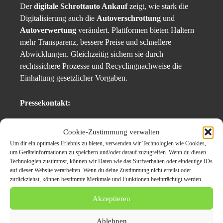
Der
digitale Schrottauto Ankauf
zeigt, wie stark die
Digitalisierung auch die
Autoverschrottung
und
Autoverwertung
verändert. Plattformen bieten Haltern
mehr Transparenz, bessere Preise und schnellere
Abwicklungen. Gleichzeitig sichern sie durch
rechtssichere Prozesse und Recyclingnachweise die
Einhaltung gesetzlicher Vorgaben.
Pressekontakt:
A. Lahib
Cookie-Zustimmung verwalten
Autoverschrottung 53175 Bonn
Um dir ein optimales Erlebnis zu bieten, verwenden wir Technologien wie Cookies,
Tel: 015204045656
um Geräteinformationen zu speichern und/oder darauf zuzugreifen. Wenn du diesen
Technologien zustimmst, können wir Daten wie das Surfverhalten oder eindeutige IDs
E-Mail: info@autoverschrottung-dormagen.de/
auf dieser Website verarbeiten. Wenn du deine Zustimmung nicht erteilst oder
Web:
https://www.autoverschrottung-dormagen.de/
zurückziehst, können bestimmte Merkmale und Funktionen beeinträchtigt werden.
Akzeptieren
53175 Bonn
Ablehnen