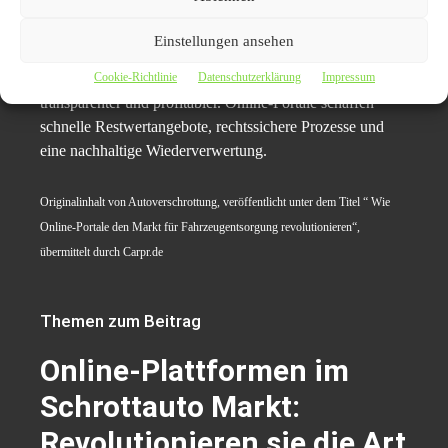
Kurzzusammenfassung
Einstellungen ansehen
Der
Schrottauto Ankauf digital
macht die
Autoverschrottung
und
Autoverwertung
effizienter,
Cookie-Richtlinie
Datenschutzerklärung
Impressum
transparenter und profitabler. Online-Portale schaffen
schnelle Restwertangebote, rechtssichere Prozesse und
eine nachhaltige Wiederverwertung.
Originalinhalt von Autoverschrottung, veröffentlicht unter dem Titel “ Wie
Online-Portale den Markt für Fahrzeugentsorgung revolutionieren“,
übermittelt durch Carpr.de
Themen zum Beitrag
Online-Plattformen im
Schrottauto Markt:
Revolutionieren sie die Art