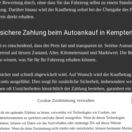
te Bewertung durch, ohne dass Sie das Fahrzeug selbst zu einem Standor
ng. Darüber hinaus wird der Kaufbetrag sofort bei der Übergabe des Fa
is direkt erhalten.
 sichere Zahlung beim Autoankauf in Kempten
es entscheidend, dass der Preis fair und transparent ist. Seriöse Auto
erend auf dessen Zustand, Alter, Kilometerstand und Marktwert. Die Be
o wissen, was Sie für Ihr Fahrzeug erhalten können.
ng sicher und schnell abgewickelt wird. Auf Wunsch wird der Kaufbetrag
onto ausgeführt. Dies sorgt für zusätzliche Sicherheit, insbesondere w
en oft Unsicherheiten hinsichtlich der Zahlung bestehen, garantiert ei
hlung.
Cookie-Zustimmung verwalten
Wich
dir ein optimales Erlebnis zu bieten, verwenden wir Technologien wie Cookies, um
äteinformationen zu speichern und/oder darauf zuzugreifen. Wenn du diesen Technologien
Sehr
timmst, können wir Daten wie das Surfverhalten oder eindeutige IDs auf dieser Website
arbeiten. Wenn du deine Zustimmung nicht erteilst oder zurückziehst, können bestimmte Merkm
Sehr