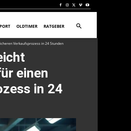
PORT
OLDTIMER
RATGEBER
 sicheren Verkaufsprozess in 24 Stunden
eicht
für einen
ozess in 24