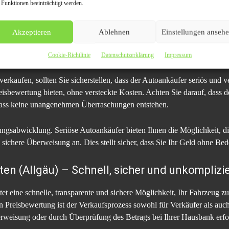
 Funktionen beeinträchtigt werden.
Sehr
Hoc
Akzeptieren
Ablehnen
Einstellungen anseh
f in Kempten (Allgäu) achten sollten
Cookie-Richtlinie
Datenschutzerklärung
Impressum
erkaufen, sollten Sie sicherstellen, dass der Autoankäufer seriös und v
eisbewertung bieten, ohne versteckte Kosten. Achten Sie darauf, dass d
odass keine unangenehmen Überraschungen entstehen.
lungsabwicklung. Seriöse Autoankäufer bieten Ihnen die Möglichkeit, die
sichere Überweisung an. Dies stellt sicher, dass Sie Ihr Geld ohne Bed
en (Allgäu) – Schnell, sicher und unkomplizi
t eine schnelle, transparente und sichere Möglichkeit, Ihr Fahrzeug z
 Preisbewertung ist der Verkaufsprozess sowohl für Verkäufer als auch f
rweisung oder durch Überprüfung des Betrags bei Ihrer Hausbank erfolg