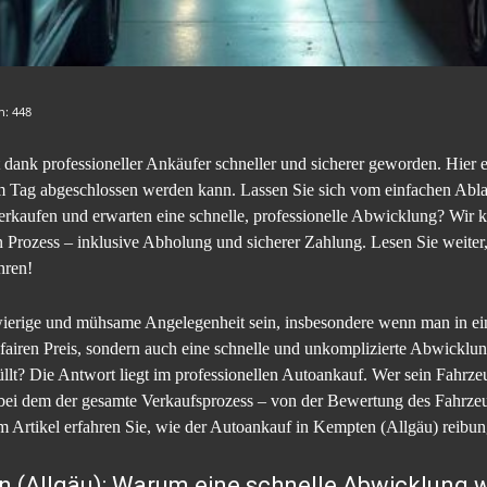
en:
448
dank professioneller Ankäufer schneller und sicherer geworden. Hier er
m Tag abgeschlossen werden kann. Lassen Sie sich vom einfachen Abla
rkaufen und erwarten eine schnelle, professionelle Abwicklung? Wir k
Prozess – inklusive Abholung und sicherer Zahlung. Lesen Sie weiter
hren!
wierige und mühsame Angelegenheit sein, insbesondere wenn man in ei
 fairen Preis, sondern auch eine schnelle und unkomplizierte Abwicklu
üllt? Die Antwort liegt im professionellen Autoankauf. Wer sein Fahrz
, bei dem der gesamte Verkaufsprozess – von der Bewertung des Fahrze
 Artikel erfahren Sie, wie der Autoankauf in Kempten (Allgäu) reibung
 (Allgäu): Warum eine schnelle Abwicklung wi