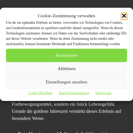
Wer diese Maßnahmen beachtet, stellt sicher, dass das
Cookie-Zustimmung verwalten
Cabrio in einem optimalen Zustand bleibt. So lässt sich
Um dir ein optimales Erlebnis zu bieten, verwenden wir Technologien wie Cookies,
nicht nur der
Wert langfristig erhalten
, sondern auch der
um Geräteinformationen zu speichern und/oder darauf zuzugreifen. Wenn du diesen
Fahrspaß im Frühjahr sofort wieder genießen – ohne
Technologien zustimmst, können wir Daten wie das Surfverhalten oder eindeutige IDs
unangenehme Überraschungen.
auf dieser Website verarbeiten. Wenn du deine Zustimmung nicht erteilst oder
zurückziehst, können bestimmte Merkmale und Funktionen beeinträchtigt werden.
Emotionale Seite des
Akzeptieren
Cabriofahrens im Herbst
Ablehnen
Einstellungen ansehen
Neben allen technischen und wirtschaftlichen Aspekten ist
Cabriofahren im Herbst vor allem eine Frage der Emotion.
Cookie-Richtlinie
Datenschutzerklärung
Impressum
Für viele Besitzer ist es nicht nur ein
Fortbewegungsmittel, sondern ein Stück Lebensgefühl.
Gerade die goldene Jahreszeit verstärkt dieses Erlebnis auf
besondere Weise.